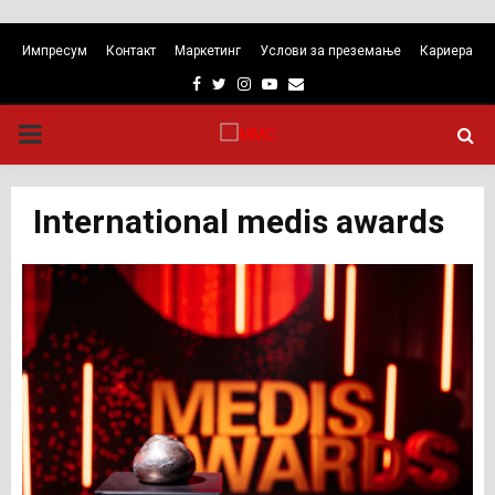
Импресум
Контакт
Маркетинг
Услови за преземање
Кариера
Facebook
Twitter
Instagram
Youtube
Email
PRIMARY
MENU
International medis awards