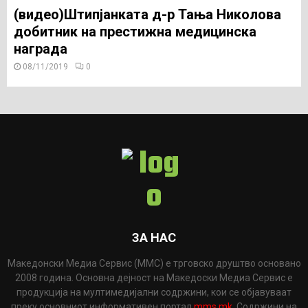
(видео)Штипјанката д-р Тања Николова
добитник на престижна медицинска
награда
08/11/2019
0
ЗА НАС
Македонски Медиа Сервис (ММС) е трговско друштво основано
2008 година. Основна дејност на Македоски Медиа Сервис е
продукција на мултимедијални содржини, кои се објавуваат
преку основниот информативен портал
mms.mk
. Содржини на