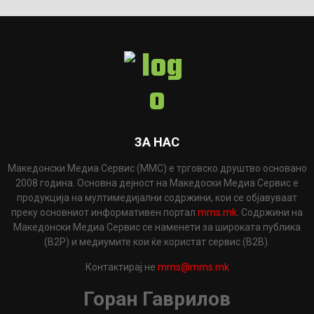
ЗА НАС
Македонски Медиа Сервис (ММС) е трговско друштво основано
2008 година. Основна дејност на Македоски Медиа Сервис е
продукција на мултимедијални содржини, кои се објавуваат
преку основниот информативен портал
mms.mk
. Содржини на
Македонски Медиа Сервис се наменети за широката публика
(B2P) и медиумите кои ќе користат сервис (B2B).
Контактирај не
mms@mms.mk
Горан Гаврилов