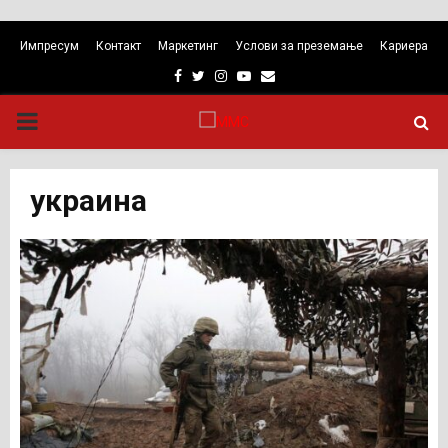
Импресум
Контакт
Маркетинг
Услови за преземање
Кариера
Facebook
Twitter
Instagram
Youtube
Email
PRIMARY
MENU
украина