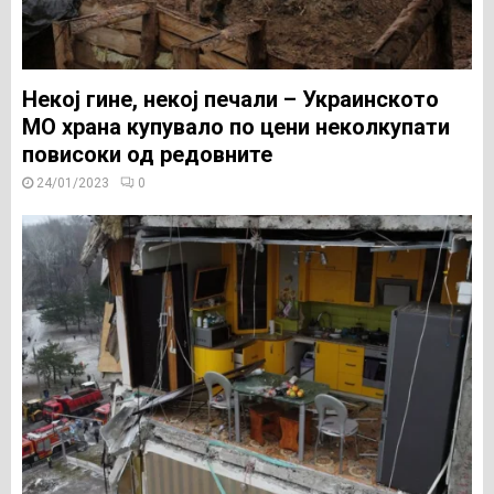
Некој гине, некој печали – Украинското
МО храна купувало по цени неколкупати
повисоки од редовните
24/01/2023
0