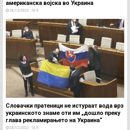
американска војска во Украина
26/12/2022
0
Словачки пратеници не истураат вода врз
украинското знаме оти им „дошло преку
глава рекламирањето на Украина“
25/12/2022
0