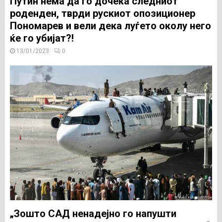
Путин нема да го дочека следниот
роденден, тврди рускиот опозиционер
Пономарев и вели дека луѓето околу него
ќе го убијат?!
13/01/2023
0
„Зошто САД ненадејно го напушти