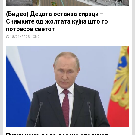
(Видео) Децата останаа сираци –
Снимките од жолтата кујна што го
потресоа светот
18/01/2023
0