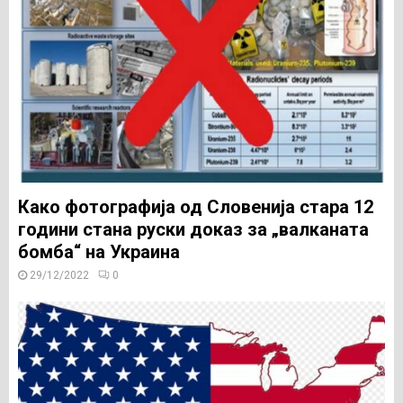
Како фотографија од Словенија стара 12
години стана руски доказ за „валканата
бомба“ на Украина
29/12/2022
0