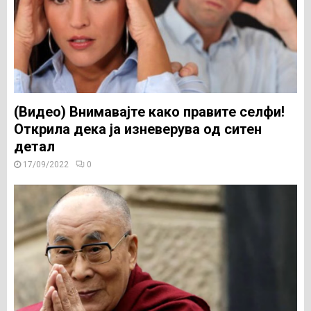
(Видео) Внимавајте како правите селфи!
Открила дека ја изневерува од ситен
детал
17/09/2022
0