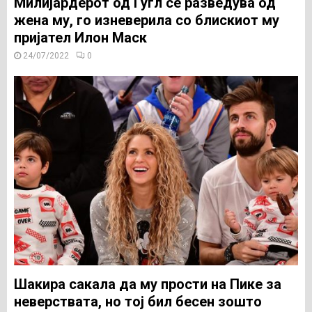
Милијардерот од Гугл се разведува од
жена му, го изневерила со блискиот му
пријател Илон Маск
24/07/2022
0
Шакира сакала да му прости на Пике за
неверствата, но тој бил бесен зошто