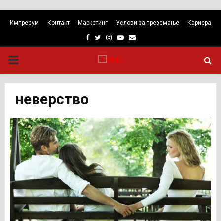
Импресум
Контакт
Маркетинг
Услови за преземање
Кариера
Facebook
Twitter
Instagram
Youtube
Email
PRIMARY
MENU
неверство