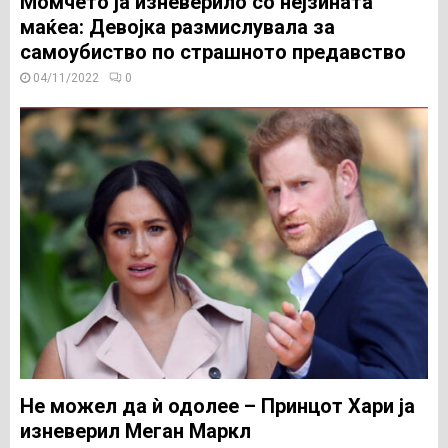
Момчето ја изневерило со нејзината
маќеа: Девојка размислувала за
самоубиство по страшното предавство
04/11/2022
0
Не можел да ѝ одолее – Принцот Хари ја
изневерил Меган Маркл