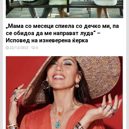
„Мама со месеци спиела со дечко ми, па
се обидоа да ме направат луда“ –
Исповед на изневерена ќерка
22/12/2022
0