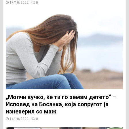
17/10/2022
0
„Молчи кучко, ќе ти го земам детето“ –
Исповед на Босанка, која сопругот ја
изневерил со маж
14/10/2022
0