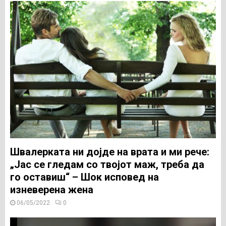
Швалерката ни дојде на врата и ми рече:
„Јас се гледам со твојот маж, треба да
го оставиш“ – Шок исповед на
изневерена жена
06/05/2022
0