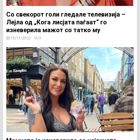
Со свекорот голи гледале телевизија –
Лејла од „Кога лисјата паѓаат“ го
изневерила мажот со татко му
15/11/2022
0