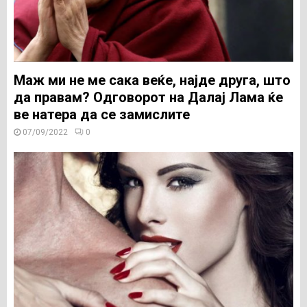
Маж ми не ме сака веќе, најде друга, што
да правам? Одговорот на Далај Лама ќе
ве натера да се замислите
07/09/2022
0