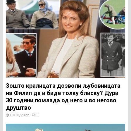
Зошто кралицата дозволи љубовницата
на Филип да и биде толку блиску? Дури
30 години помлада од него и во негово
друштво
10/10/2022
0