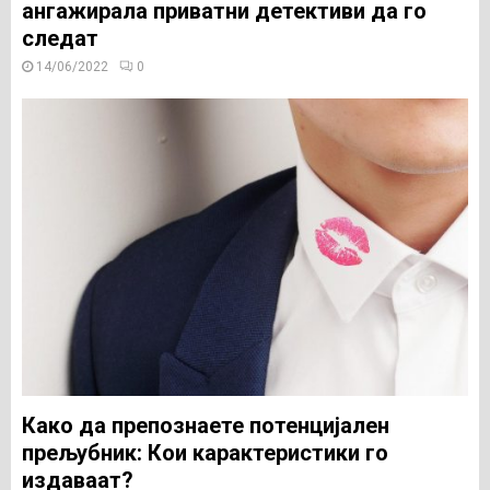
ангажирала приватни детективи да го
следат
14/06/2022
0
Како да препознаете потенцијален
прељубник: Кои карактеристики го
издаваат?