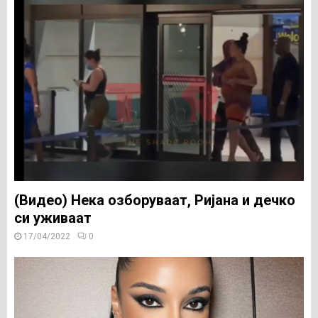
(Видео) Нека озборуваат, Ријана и дечко
си уживаат
17/04/2022
0