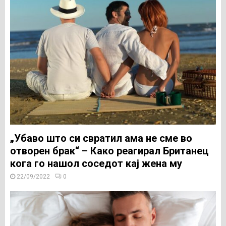
„Убаво што си свратил ама не сме во
отворен брак“ – Како реагирал Британец
кога го нашол соседот кај жена му
22/09/2022
0