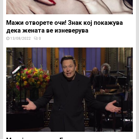
Мажи отвoрете очи! Знак кој покажува
дека жената ве изневерува
13/08/2022
0