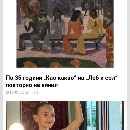
По 35 години „Као какао“ на „Леб и сол“
повторно на винил
16/01/2023
0