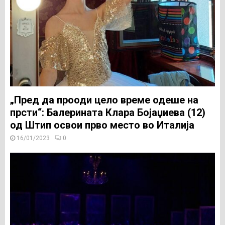
„Пред да прооди цело време одеше на
прсти“: Балерината Клара Бојаџиева (12)
од Штип освои прво место во Италија
16/01/2023
0