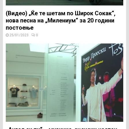
(Видео) „Ќе те шетам по Широк Сокак“,
нова песна на „Милениум“ за 20 години
постоење
25/01/2023
0