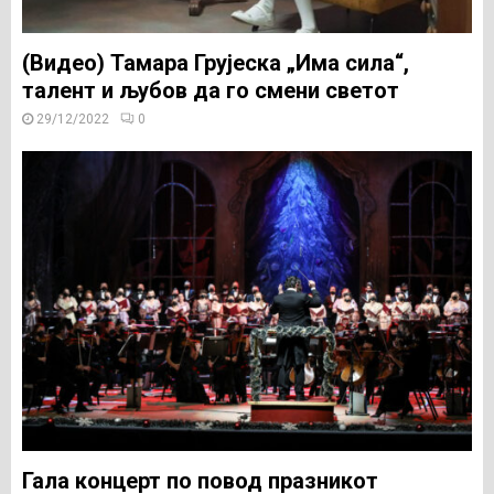
(Видео) Тамара Грујеска „Има сила“,
талент и љубов да го смени светот
29/12/2022
0
Гала концерт по повод празникот