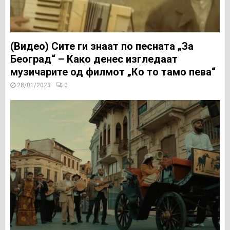
(Видео) Сите ги знаат по песната „За
Београд“ – Како денес изгледаат
музичарите од филмот „Ко то тамо пева“
28/01/2023
0