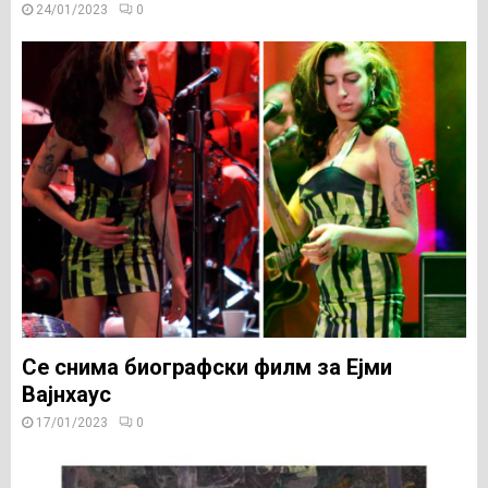
24/01/2023
0
Се снима биографски филм за Ејми
Вајнхаус
17/01/2023
0