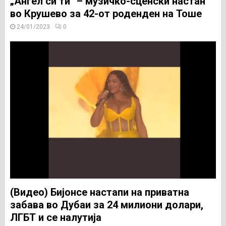
„Ангел си ти“ – музичко-сценски настан
во Крушево за 42-от роденден на Тоше
24/01/2023
0
(Видео) Бијонсе настапи на приватна
забава во Дубаи за 24 милиони долари,
ЛГБТ и се налутија