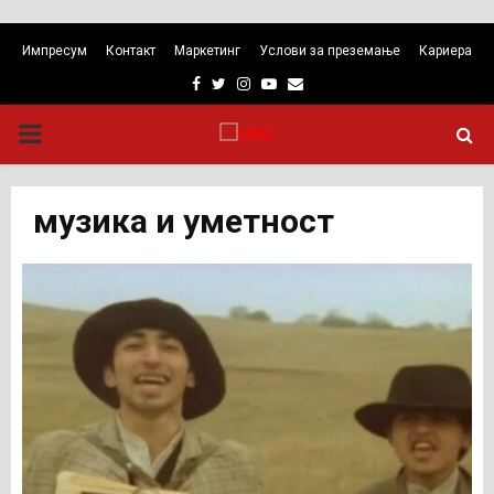
Импресум
Контакт
Маркетинг
Услови за преземање
Кариера
Facebook
Twitter
Instagram
Youtube
Email
PRIMARY
MENU
музика и уметност