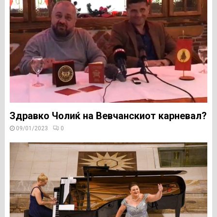
Здравко Чолиќ на Вевчанскиот карневал?
09/01/2023
0