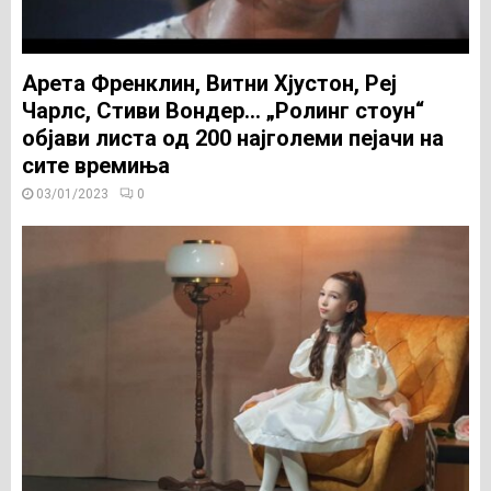
Арета Френклин, Витни Хјустон, Реј
Чарлс, Стиви Вондер… „Ролинг стоун“
објави листа од 200 најголеми пејачи на
сите времиња
03/01/2023
0