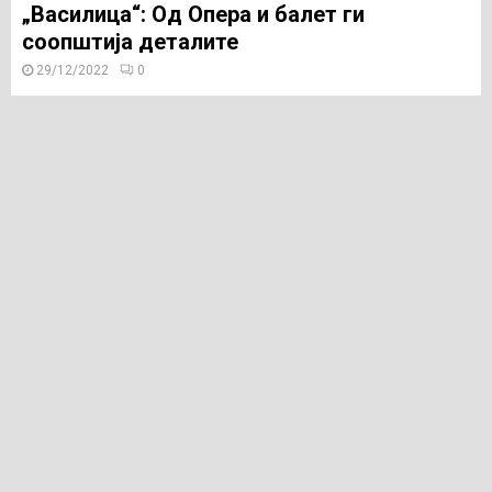
„Василица“: Од Опера и балет ги
соопштија деталите
29/12/2022
0
Знаете ли дека се организира дочек за
Нова Година на плоштад и кој ќе пее?
Град Скопје подготвува забава и молчи!