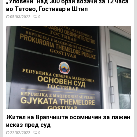
„Уловени“ над 300 брзи возачи за 12 часа
во Тетово, Гостивар и Штип
05/03/2022
0
Жител на Врапчиште осомничен за лажен
исказ пред суд
22/02/2022
0