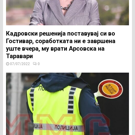
Кадровски решенија поставувај си во
Гостивар, соработката ни е завршена
уште вчера, му врати Арсовска на
Таравари
07/07/2022
0