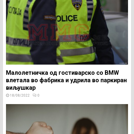
Малолетничка од гостиварско со BMW
влетала во фабрика и удрила во паркиран
виљушкар
18/08/2022
0