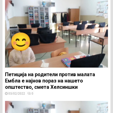
Петиција на родители против малата
Ембла е најнов пораз на нашето
општество, смета Хелсиншки
03/02/2022
0