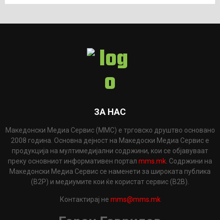
ЗА НАС
Македонски Медиа Сервис (ММС) е трговско друштво основано
2008 година. Основна дејност на Македоски Медиа Сервис е
продукција на мултимедијални содржини, кои се објавуваат
преку основниот информативен портал
mms.mk
. Содржини на
Македонски Медиа Сервис се наменети за широката публика
(B2P) и медиумите кои ќе користат сервис (B2B).
Контактирај не
mms@mms.mk