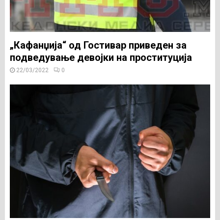
„Кафанџија“ од Гостивар приведен за
подведување девојки на проституција
22/03/2022
0