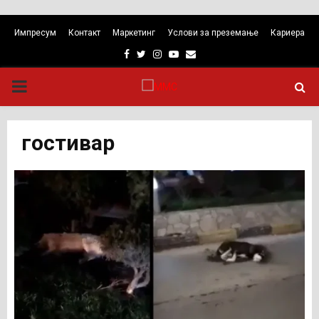
Импресум
Контакт
Маркетинг
Услови за преземање
Кариера
Facebook
Twitter
Instagram
Youtube
Email
PRIMARY
MENU
гостивар