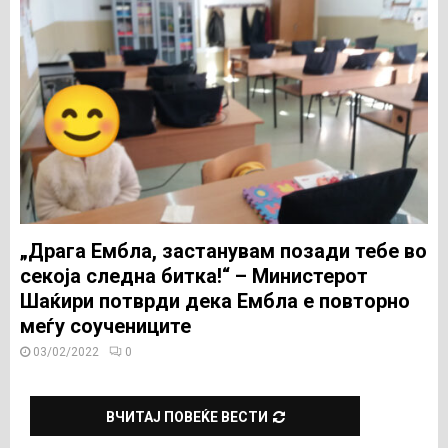
„Драга Ембла, застанувам позади тебе во
секоја следна битка!“ – Министерот
Шаќири потврди дека Ембла е повторно
меѓу соучениците
03/02/2022
0
ВЧИТАЈ ПОВЕЌЕ ВЕСТИ