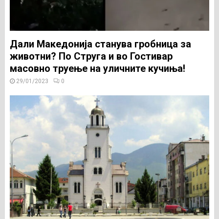
Дали Македонија станува гробница за
животни? По Струга и во Гостивар
масовно труење на уличните кучиња!
29/01/2023
0