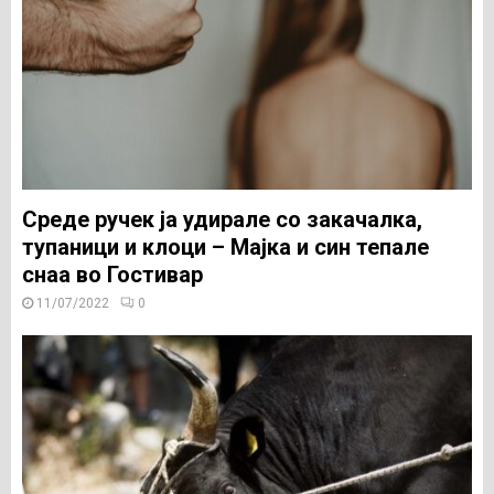
Среде ручек ја удирале со закачалка,
тупаници и клоци – Мајка и син тепале
снаа во Гостивар
11/07/2022
0