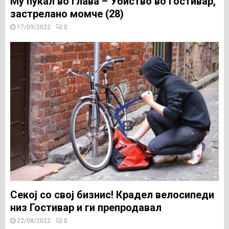
Му пукал во глава – Убиство во Гостивар,
застреланo момче (28)
17/09/2022
0
Секој со свој бизнис! Крадел велосипеди
низ Гостивар и ги препродавал
22/08/2022
0