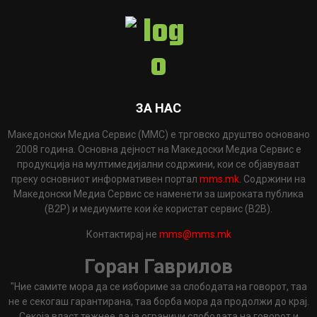
ЗА НАС
Македонски Медиа Сервис (ММС) е трговско друштво основано
2008 година. Основна дејност на Македоски Медиа Сервис е
продукција на мултимедијални содржини, кои се објавуваат
преку основниот информативен портал
mms.mk
. Содржини на
Македонски Медиа Сервис се наменети за широката публика
(B2P) и медиумите кои ќе користат сервис (B2B).
Контактирај не
mms@mms.mk
Горан Гаврилов
"Ние самите мора да се избориме за слободата на говорот, таа
не е секогаш гарантирана, таа борба мора да продолжи до крај.
Секоја власт тежнее да ја ограничи слободата на говорот и