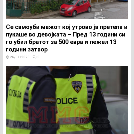
Се самоуби мажот кој утрово ја претепа и
пукаше во девојката – Пред 13 години си
го убил братот за 500 евра и лежел 13
години затвор
26/01/2023
0