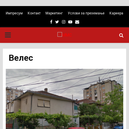
Импресум
Контакт
Маркетинг
Услови за преземање
Кариера
Facebook
Twitter
Instagram
Youtube
Email
PRIMARY
MENU
Велес