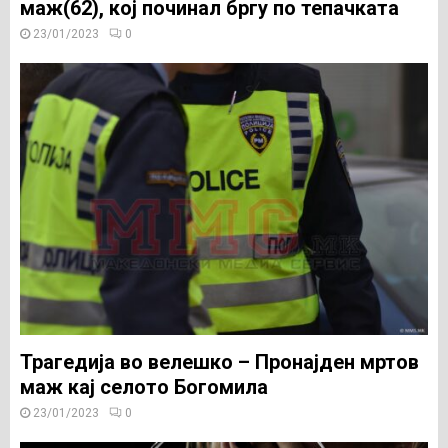
маж(62), кој починал бргу по тепачката
23/01/2023
0
Трагедија во велешко – Пронајден мртов
маж кај селото Богомила
23/01/2023
0