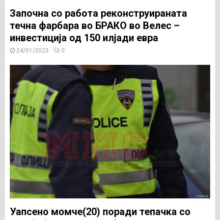
Започна со работа реконструираната
течна фарбара во БРАКО во Велес –
инвестиција од 150 илјади евра
24/01/2023
0
Уапсено момче(20) поради тепачка со