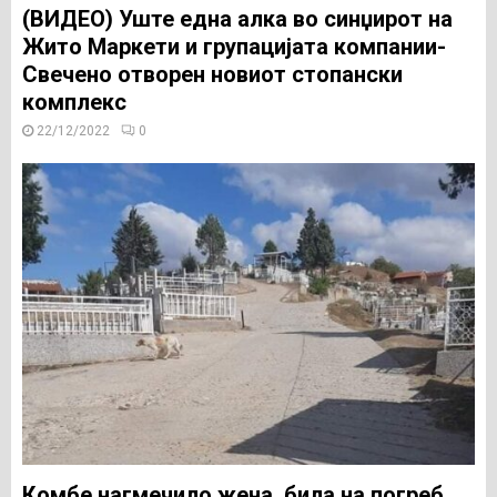
(ВИДЕО) Уште една алка во синџирот на
Жито Маркети и групацијата компании-
Свечено отворен новиот стопански
комплекс
22/12/2022
0
Комбе нагмечило жена, била на погреб