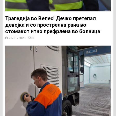
Трагедија во Велес! Дечко претепал
девојка и со прострелна рана во
стомакот итно префрлена во болница
26/01/2023
0