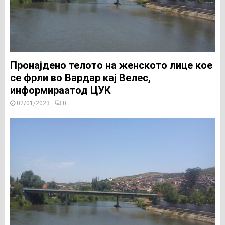
Пронајдено телото на женското лице кое
се фрли во Вардар кај Велес,
информираатод ЦУК
02/01/2023
0