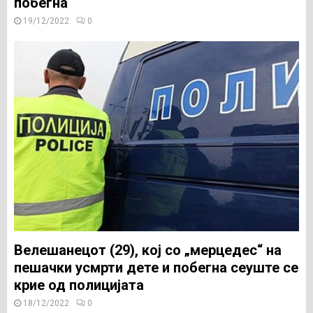
побегна
19/12/2022
0
Велешанецот (29), кој со „мерцедес“ на
пешачки усмрти дете и побегна сеуште се
крие од полицијата
18/12/2022
0