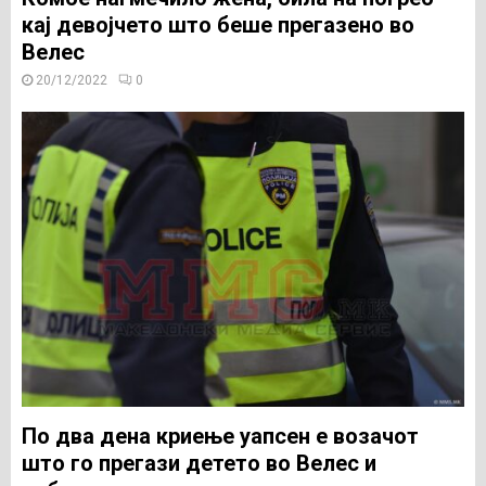
кај девојчето што беше прегазено во
Велес
20/12/2022
0
По два дена криење уапсен е возачот
што го прегази детето во Велес и