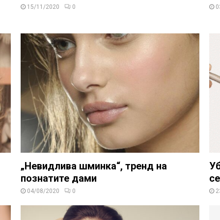
15/11/2020
0
0
„Невидлива шминка“, тренд на
Уб
познатите дами
с
04/08/2020
0
2