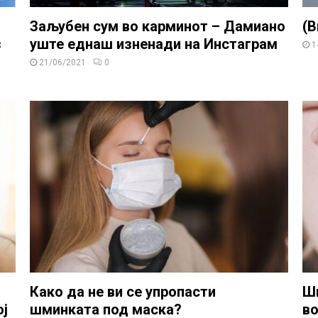
Заљубен сум во карминот – Дамиано
(В
з
уште еднаш изненади на Инстаграм
1
21/06/2021
0
Како да не ви се упропасти
Шм
ој
шминката под маска?
в