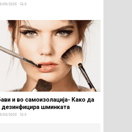
3/09/2020
0
ави и во самоизолација- Како да
е дезинфицира шминката
3/03/2020
0