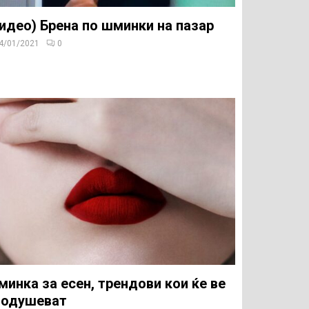
идео) Брена по шминки на пазар
4/01/2021
0
инка за есен, трендови кои ќе ве
оодушеват