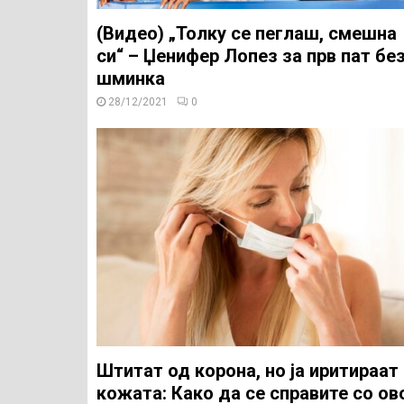
(Видео) „Толку се пеглаш, смешна
си“ – Џенифер Лопез за прв пат бе
шминка
28/12/2021
0
Штитат од корона, но ја иритираат
кожата: Како да се справите со ов