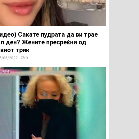
идео) Сакате пудрата да ви трае
л ден? Жените пресреќни од
виот трик
5/06/2022
0