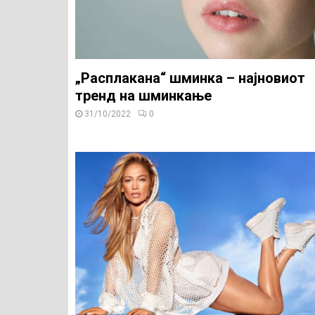
„Расплакана“ шминка – најновиот
тренд на шминкање
31/10/2022
0