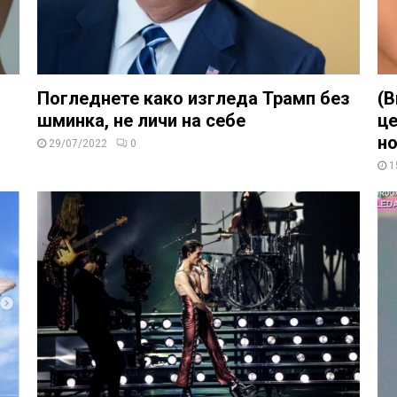
Погледнете како изгледа Трамп без
(В
шминка, не личи на себе
це
но
29/07/2022
0
1