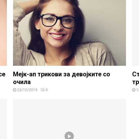
се
Мејк-ап трикови за девојките со
Ст
очила
тр
23/10/2019
0
1