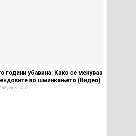
о години убавина: Како се менуваа
ендовите во шминкањето (Видео)
8/09/2019
0