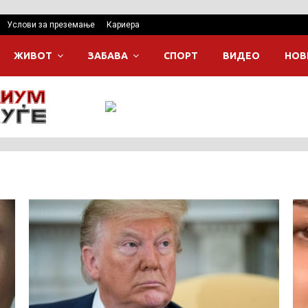
Услови за преземање
Кариера
ЖИВОТ
ЗАБАВА
СПОРТ
ВИДЕО
НОВ