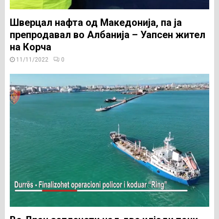
Шверцал нафта од Македонија, па ја
препродавал во Албанија – Уапсен жител
на Корча
11/11/2022
0