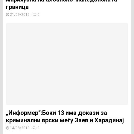
граница
21/09/2019
0
„Информер“:Боки 13 има докази за
криминални врски меѓу Заев и Харадинај
14/08/2019
0