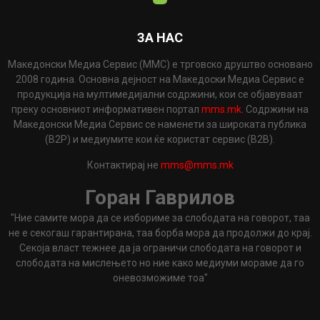
ЗА НАС
Македонски Медиа Сервис (ММС) е трговско друштво основано
2008 година. Основна дејност на Македоски Медиа Сервис е
продукција на мултимедијални содржини, кои се објавуваат
преку основниот информативен портал
mms.mk
. Содржини на
Македонски Медиа Сервис се наменети за широката публика
(B2P) и медиумите кои ќе користат сервис (B2B).
Контактирај не
mms@mms.mk
Горан Гаврилов
"Ние самите мора да се избориме за слободата на говорот, таа
не е секогаш гарантирана, таа борба мора да продолжи до крај.
Секоја власт тежнее да ја ограничи слободата на говорот и
слободата на мислењето но ние како медиуми мораме да го
оневозможиме тоа"