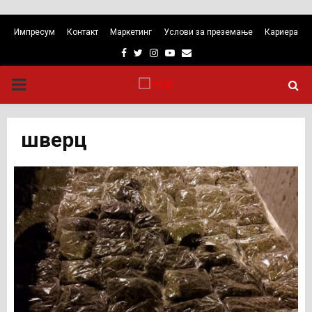
Импресум
Контакт
Маркетинг
Услови за преземање
Кариера
Facebook
Twitter
Instagram
Youtube
Email
PRIMARY
MENU
шверц