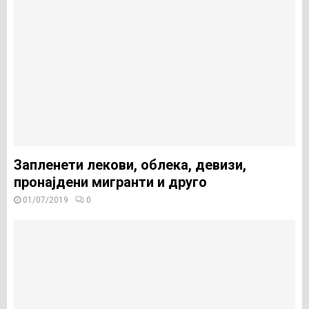
Запленети лекови, облека, девизи,
пронајдени мигранти и друго
01/07/2019
0