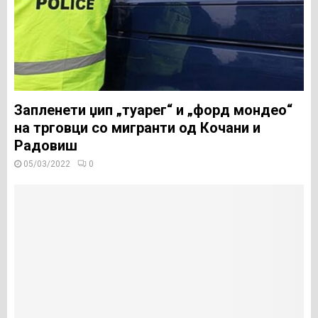
Запленети џип „туарег“ и „форд мондео“
на трговци со мигранти од Кочани и
Радовиш
05/03/2022
0