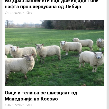
Во Драч запленети над две илјади тони
нафта прошверцувана од Либија
13/09/2022
0
Овци и телиња се шверцаат од
Македонија во Косово
07/07/2022
0