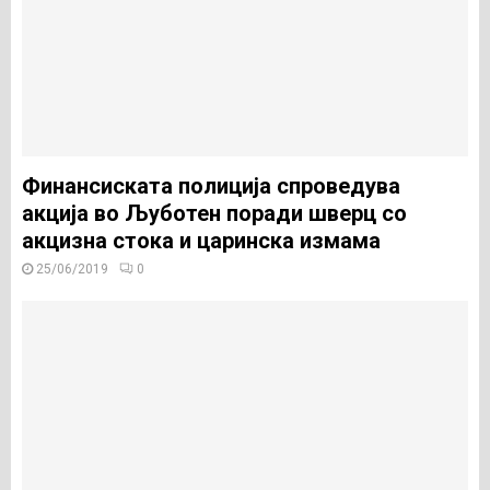
Финансиската полиција спроведува
акција во Љуботен поради шверц со
акцизна стока и царинска измама
25/06/2019
0