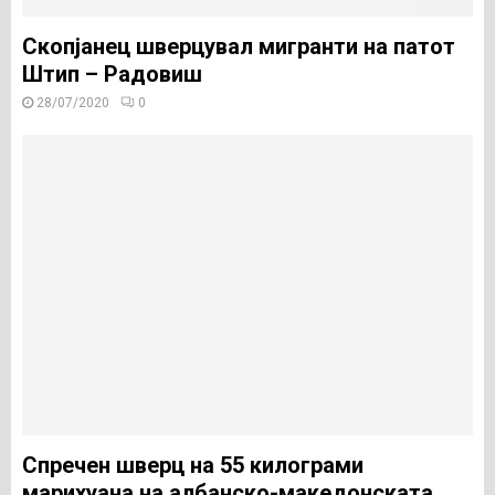
Скопјанец шверцувал мигранти на патот
Штип – Радовиш
28/07/2020
0
Спречен шверц на 55 килограми
марихуана на албанско-македонската