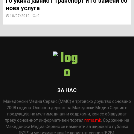
го укина јавниот транспорт и го замени со
нова услуга
18/07/2019
0
ЗА НАС
Македонски Медиа Сервис (ММС) е трговско друштво основано
2008 година. Основна дејност на Македоски Медиа Сервис е
продукција на мултимедијални содржини, кои се објавуваат
преку основниот информативен портал
mms.mk
. Содржини на
Македонски Медиа Сервис се наменети за широката публика
(B2P) и медиумите кои ќе користат сервис (B2B).