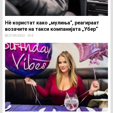
Нѐ користат како „мулиња“, реагираат
возачите на такси компанијата „Убер“
27/09/2022
0