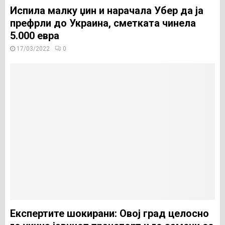
Испила малку џин и нарачала Убер да ја
префрли до Украина, сметката чинела
5.000 евра
17/03/2022
0
Експертите шокирани: Овој град целосно