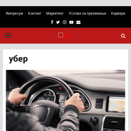
Импресум
Контакт
Маркетинг
Услови за преземање
Кариера
Facebook
Twitter
Instagram
Youtube
Email
PRIMARY
MENU
убер