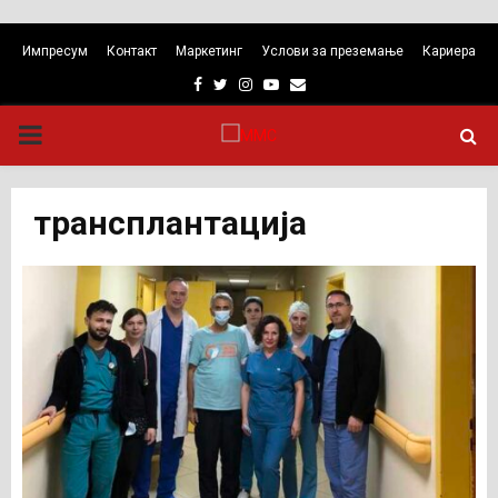
Импресум
Контакт
Маркетинг
Услови за преземање
Кариера
Facebook
Twitter
Instagram
Youtube
Email
PRIMARY
MENU
трансплантација