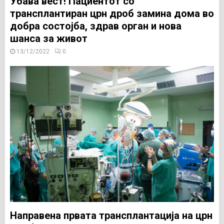
Убава вест! Пациентот со
трансплантиран црн дроб замина дома во
добра состојба, здрав орган и нова
шанса за живот
13/12/2022
0
Направена првата трансплантација на црн