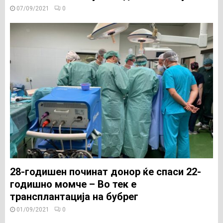
07/09/2021
0
28-годишен починат донор ќе спаси 22-
годишно момче – Во тек е
трансплантација на бубрег
01/09/2021
0