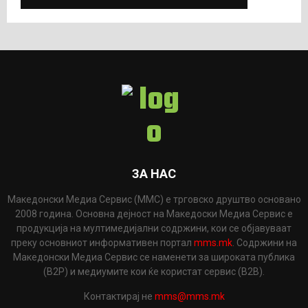
ЗА НАС
Македонски Медиа Сервис (ММС) е трговско друштво основано
2008 година. Основна дејност на Македоски Медиа Сервис е
продукција на мултимедијални содржини, кои се објавуваат
преку основниот информативен портал
mms.mk
. Содржини на
Македонски Медиа Сервис се наменети за широката публика
(B2P) и медиумите кои ќе користат сервис (B2B).
Контактирај не
mms@mms.mk