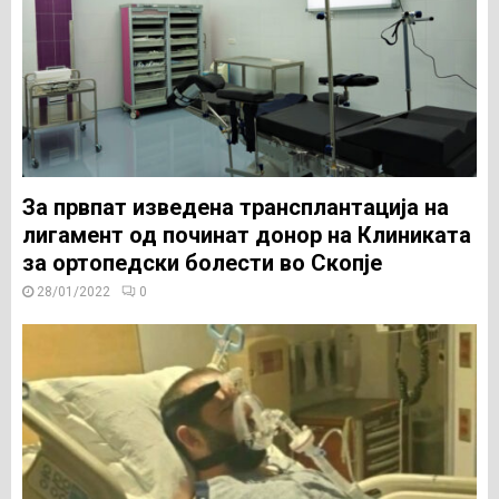
За првпат изведена трансплантација на
лигамент од починат донор на Клиниката
за ортопедски болести во Скопје
28/01/2022
0