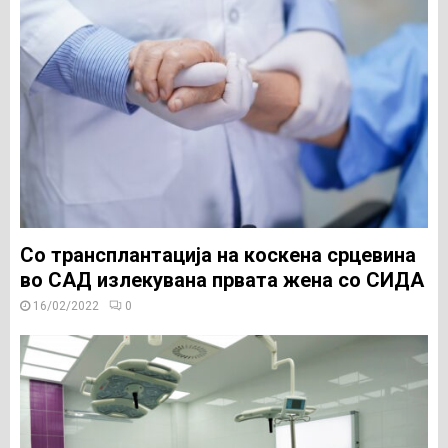
Со трансплантација на коскена срцевина
во САД излекувана првата жена со СИДА
16/02/2022
0