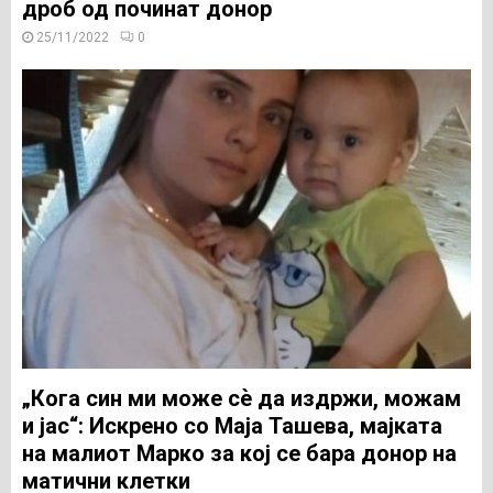
дроб од починат донор
25/11/2022
0
„Кога син ми може сѐ да издржи, можам
и јас“: Искрено со Маја Ташева, мајката
на малиот Марко за кој се бара донор на
матични клетки