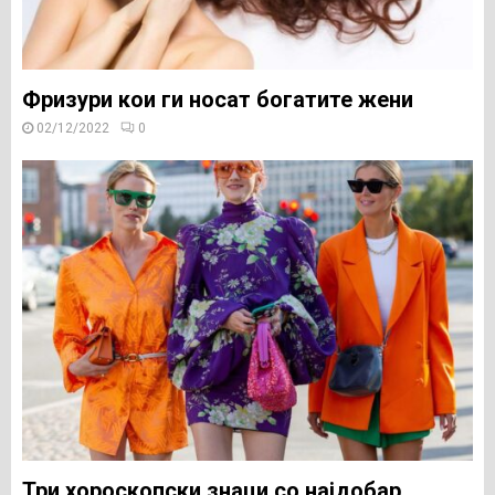
Фризури кои ги носат богатите жени
02/12/2022
0
Три хороскопски знаци со најдобар