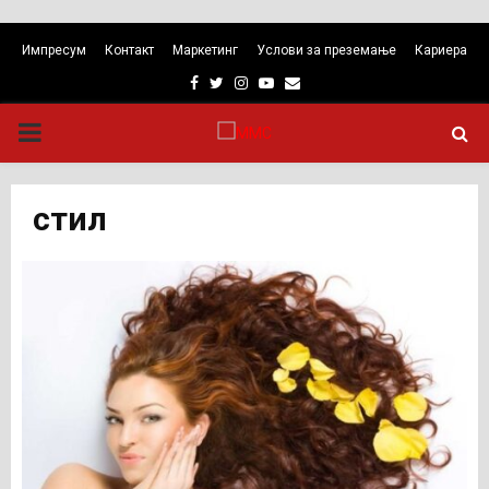
Импресум
Контакт
Маркетинг
Услови за преземање
Кариера
Facebook
Twitter
Instagram
Youtube
Email
PRIMARY
MENU
стил