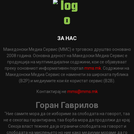
ЗА НАС
Македонски Медиа Сервис (ММС) е трговско друштво основано
2008 година. Основна дејност на Македоски Медиа Сервис е
продукција на мултимедијални содржини, кои се објавуваат
преку основниот информативен портал
mms.mk
. Содржини на
Македонски Медиа Сервис се наменети за широката публика
(B2P) и медиумите кои ќе користат сервис (B2B).
Контактирај не
mms@mms.mk
Горан Гаврилов
"Ние самите мора да се избориме за слободата на говорот, таа
не е секогаш гарантирана, таа борба мора да продолжи до крај.
Секоја власт тежнее да ја ограничи слободата на говорот и
слободата на мислењето но ние како медиуми мораме да го