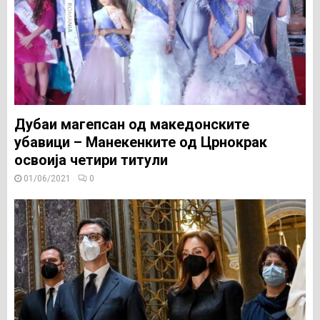
Дубаи магепсан од македонските
убавици – Манекенките од Црнокрак
освоија четири титули
01/06/2021
0