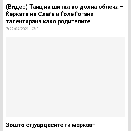
(Видео) Танц на шипка во долна облека –
Ќерката на Слаѓа и Ѓоле Ѓогани
талентирана како родителите
27/04/2021
0
Зошто стјуардесите ги меркаат