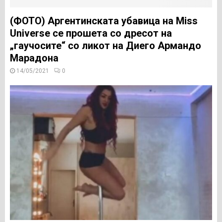
(ФОТО) Аргентинската убавица на Miss
Universe се прошета со дресот на
„гаучосите“ со ликот на Диего Армандо
Марадона
14/05/2021
0