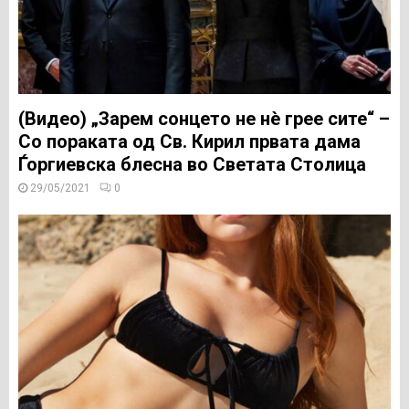
(Видео) „Зарем сонцето не нè грее сите“ –
Со пораката од Св. Кирил првата дама
Ѓоргиевска блесна во Светата Столица
29/05/2021
0