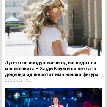
Луѓето се воодушевени од изгледот на
манекенката – Хајди Клум и во петтата
деценија од животот има жешка фигура!
30/07/2021
0