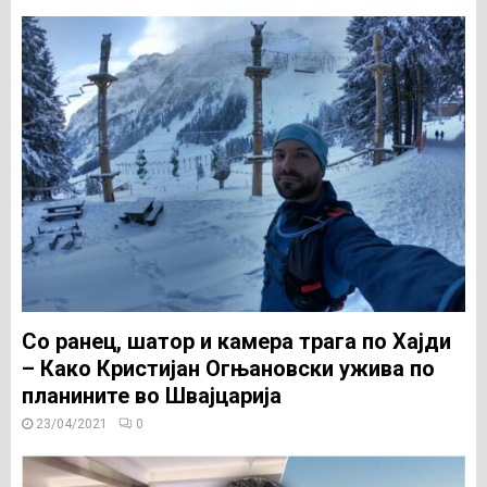
Со ранец, шатор и камера трагa по Хајди
– Како Кристијан Огњановски ужива по
планините во Швајцарија
23/04/2021
0