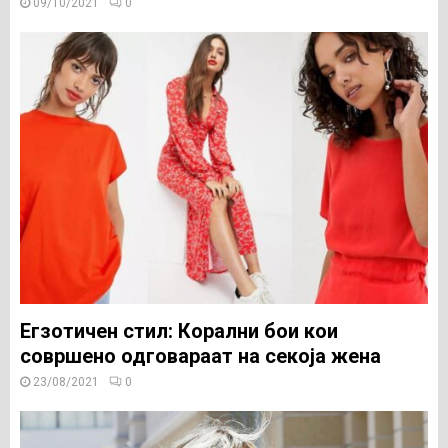
09/10/2021
0
Егзотичен стил: Корални бои кои
совршено одговараат на секоја жена
23/08/2021
0