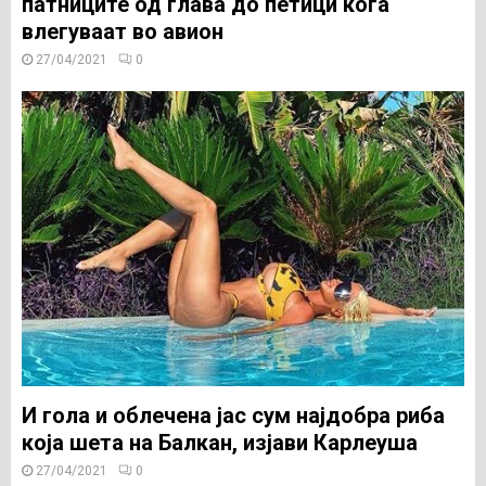
патниците од глава до петици кога
влегуваат во авион
27/04/2021
0
И гола и облечена јас сум најдобра риба
која шета на Балкан, изјави Карлеуша
27/04/2021
0