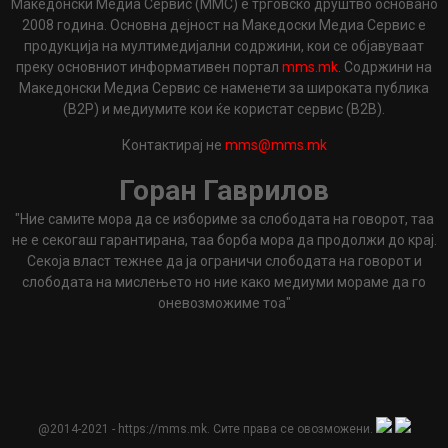
Македонски Медиа Сервис (ММС) е трговско друштво основано
2008 година. Основна дејност на Македоски Медиа Сервис е
продукција на мултимедијални содржини, кои се објавуваат
преку основниот информативен портал
mms.mk
. Содржини на
Македонски Медиа Сервис се наменети за широката публика
(B2P) и медиумите кои ќе користат сервис (B2B).
Контактирај не
mms@mms.mk
Горан Гаврилов
"Ние самите мора да се избориме за слободата на говорот, таа
не е секогаш гарантирана, таа борба мора да продолжи до крај.
Секоја власт тежнее да ја ограничи слободата на говорот и
слободата на мислењето но ние како медиуми мораме да го
оневозможиме тоа"
@2014-2021 - https://mms.mk. Сите права се овозможени.