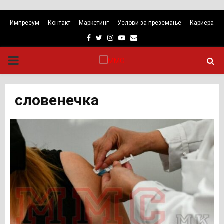
Импресум
Контакт
Маркетинг
Услови за преземање
Кариера
Facebook
Twitter
Instagram
Youtube
Email
PRIMARY
MENU
словенечка