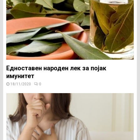
Едноставен народен лек за појак
имунитет
18/11/2020
0