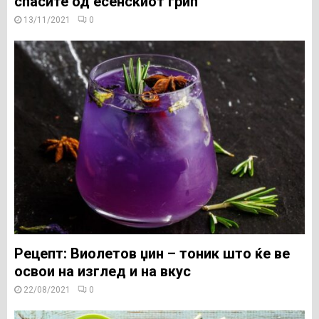
спасите од есенскиот грип
13/11/2021
0
Рецепт: Виолетов џин – тоник што ќе ве
освои на изглед и на вкус
22/08/2021
0