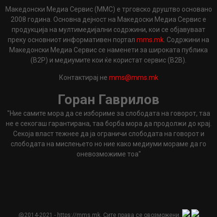
Македонски Медиа Сервис (ММС) е трговско друштво основано
2008 година. Основна дејност на Македоски Медиа Сервис е
продукција на мултимедијални содржини, кои се објавуваат
преку основниот информативен портал
mms.mk
. Содржини на
Македонски Медиа Сервис се наменети за широката публика
(B2P) и медиумите кои ќе користат сервис (B2B).
Контактирај не
mms@mms.mk
Горан Гаврилов
"Ние самите мора да се избориме за слободата на говорот, таа
не е секогаш гарантирана, таа борба мора да продолжи до крај.
Секоја власт тежнее да ја ограничи слободата на говорот и
слободата на мислењето но ние како медиуми мораме да го
оневозможиме тоа"
@2014-2021 - https://mms.mk. Сите права се овозможени.