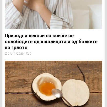
Природни лекови со кои ќе се
ослободите од кашлицата и од болките
во грлото
04/11/2020
0