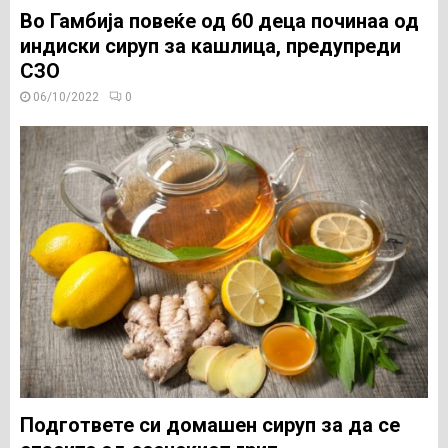
Во Гамбија повеќе од 60 деца починаа од
индиски сируп за кашлица, предупреди
СЗО
06/10/2022
0
Подгответе си домашен сируп за да се