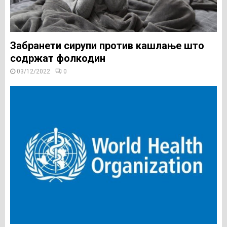
Забранети сирупи против кашлање што
содржат фолкодин
03/12/2022
0