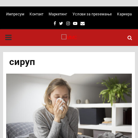
Импресум
Контакт
Маркетинг
Услови за преземање
Кариера
Facebook
Twitter
Instagram
Youtube
Email
PRIMARY
MENU
сируп