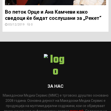
Во петок Орце и Ана Камчеви како
сведоци ќе бидат сослушани за „Рекет“
03/12/2019
0
ЗА НАС
Македонски Медиа Сервис (ММС) е трговско друштво основано
2008 година. Основна дејност на Македоски Медиа Сервис е
продукција на мултимедијални содржини, кои се објавуваат