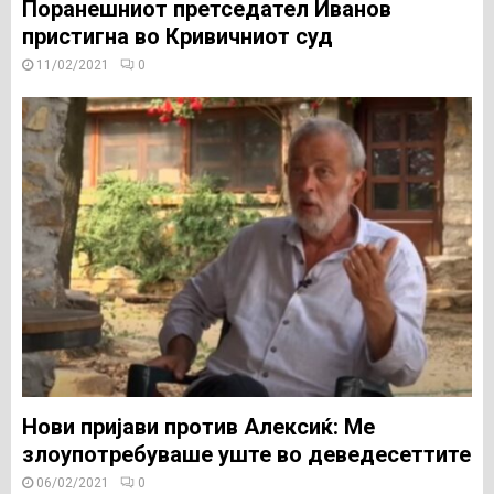
Поранешниот претседател Иванов
пристигна во Кривичниот суд
11/02/2021
0
Нови пријави против Алексиќ: Ме
злоупотребуваше уште во деведесеттите
06/02/2021
0