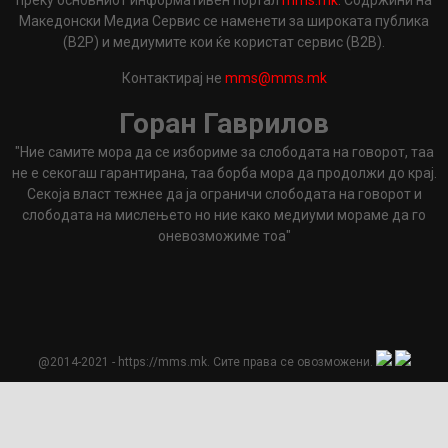
преку основниот информативен портал
mms.mk
. Содржини на
Македонски Медиа Сервис се наменети за широката публика
(B2P) и медиумите кои ќе користат сервис (B2B).
Контактирај не
mms@mms.mk
Горан Гаврилов
"Ние самите мора да се избориме за слободата на говорот, таа
не е секогаш гарантирана, таа борба мора да продолжи до крај.
Секоја власт тежнее да ја ограничи слободата на говорот и
слободата на мислењето но ние како медиуми мораме да го
оневозможиме тоа"
@2014-2021 - https://mms.mk. Сите права се овозможени.