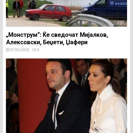
„Монструм“: Ќе сведочат Мијалков,
Алексовски, Беџети, Џафери
27/02/2020
0