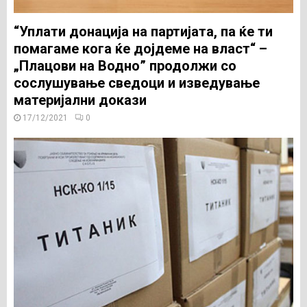
“Уплати донација на партијата, па ќе ти
помагаме кога ќе дојдеме на власт“ –
„Плацови на Водно” продолжи со
сослушување сведоци и изведување
материјални докази
17/12/2021
0