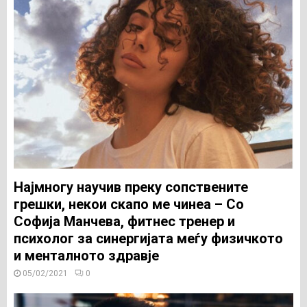
Најмногу научив преку сопствените
грешки, некои скапо ме чинеа – Со
Софија Манчева, фитнес тренер и
психолог за синергијата меѓу физичкото
и менталното здравје
05/02/2021
0