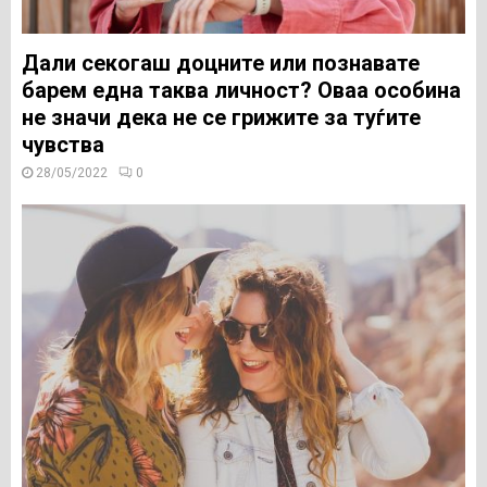
Дали секогаш доцните или познавате
барем една таква личност? Оваа особина
не значи дека не се грижите за туѓите
чувства
28/05/2022
0