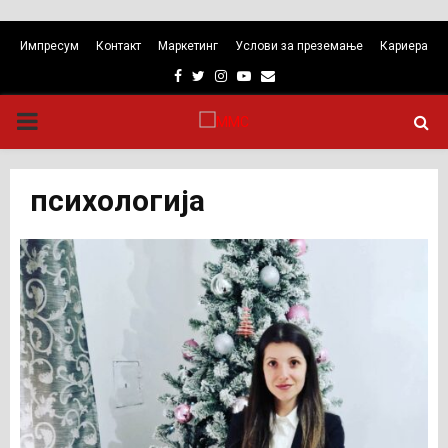
Импресум
Контакт
Маркетинг
Услови за преземање
Кариера
Facebook
Twitter
Instagram
Youtube
Email
PRIMARY
MENU
психологија