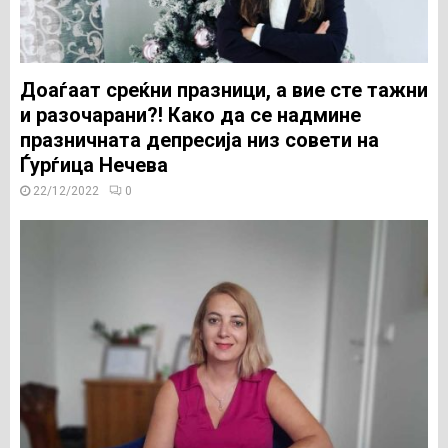
Доаѓаат среќни празници, а вие сте тажни
и разочарани?! Како да се надмине
празничната депресија низ совети на
Ѓурѓица Нечева
22/12/2022
0