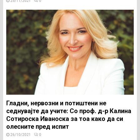
25/11/2021
0
Гладни, нервозни и потиштени не
седнувајте да учите: Со проф. д-р Калина
Сотироска Иваноска за тоа како да си
олесните пред испит
26/10/2021
0