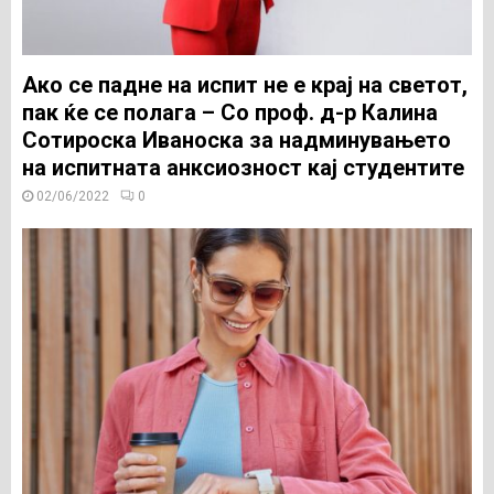
Ако се падне на испит не е крај на светот,
пак ќе се полага – Со проф. д-р Калина
Сотироска Иваноска за надминувањето
на испитната анксиозност кај студентите
02/06/2022
0