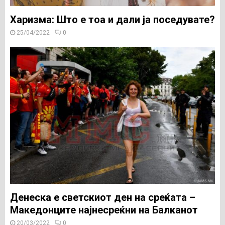
Харизма: Што е тоа и дали ја поседувате?
25/04/2022
0
Денеска е светскиот ден на среќата –
Македонците најнесреќни на Балканот
20/03/2022
0