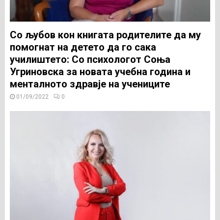
Со љубов кон книгата родителите да му
помогнат на детето да го сака
училиштето: Со психологот Соња
Угриновска за новата учебна година и
менталното здравје на учениците
01/09/2022
0