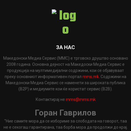
ЗА НАС
Македонски Медиа Сервис (ММС) е трговско друштво основано
2008 година. Основна дејност на Македоски Медиа Сервис е
продукција на мултимедијални содржини, кои се објавуваат
преку основниот информативен портал
mms.mk
. Содржини на
Македонски Медиа Сервис се наменети за широката публика
(B2P) и медиумите кои ќе користат сервис (B2B).
Контактирај не
mms@mms.mk
Горан Гаврилов
"Ние самите мора да се избориме за слободата на говорот, таа
не е секогаш гарантирана, таа борба мора да продолжи до крај.