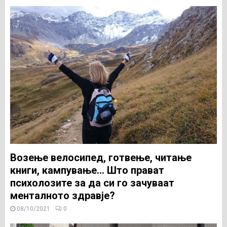
Возење велосипед, готвење, читање
книги, кампување… Што прават
психолозите за да си го зачуваат
менталното здравје?
08/10/2021
0