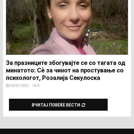
За празниците збогувајте се со тагата од
минатото: Сѐ за чинот на простување со
психологот, Розалија Секулоска
02/01/2021
0
ВЧИТАЈ ПОВЕЌЕ ВЕСТИ