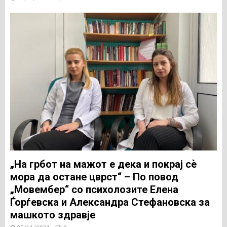
„На грбот на мажот е дека и покрај сѐ
мора да остане цврст“ – По повод
„Мовембер“ со психолозите Елена
Ѓорѓевска и Александра Стефановска за
машкото здравје