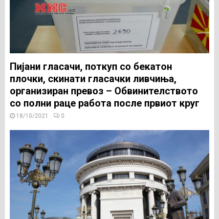
Пијани гласачи, поткуп со бекатон
плочки, скинати гласачки ливчиња,
организиран превоз – Обвинителството
со полни раце работа после првиот круг
18/10/2021
0