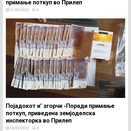
примање поткуп во Прилеп
21/03/2022
0
Појадокот и’ згорчи -Поради примање
поткуп, приведена земјоделска
инспекторка во Прилеп
18/03/2022
0