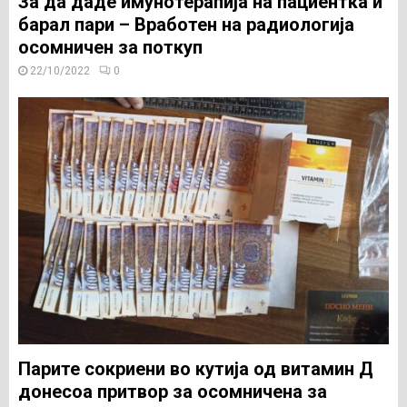
За да даде имунотерапија на пациентка и
барал пари – Вработен на радиологија
осомничен за поткуп
22/10/2022
0
Парите сокриени во кутија од витамин Д
донесоа притвор за осомничена за