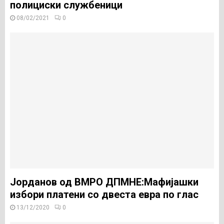
полициски службеници
08/02/2021
0
Јорданов од ВМРО ДПМНЕ:Мафијашки
избори платени со двеста евра по глас
13/12/2020
0