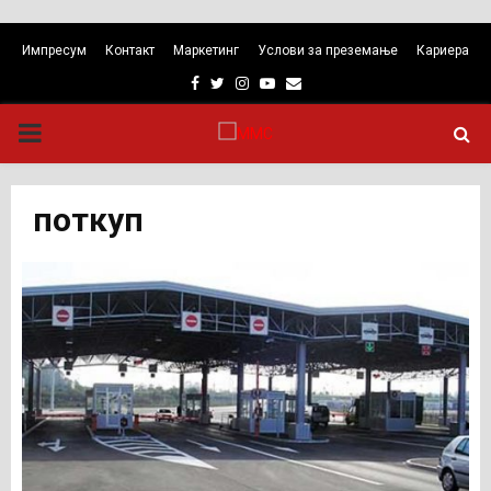
Импресум
Контакт
Маркетинг
Услови за преземање
Кариера
Facebook
Twitter
Instagram
Youtube
Email
PRIMARY
MENU
поткуп