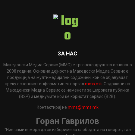
ЗА НАС
Македонски Медиа Сервис (ММС) е трговско друштво основано
2008 година. Основна дејност на Македоски Медиа Сервис е
продукција на мултимедијални содржини, кои се објавуваат
преку основниот информативен портал
mms.mk
. Содржини на
Македонски Медиа Сервис се наменети за широката публика
(B2P) и медиумите кои ќе користат сервис (B2B).
Контактирај не
mms@mms.mk
Горан Гаврилов
"Ние самите мора да се избориме за слободата на говорот, таа