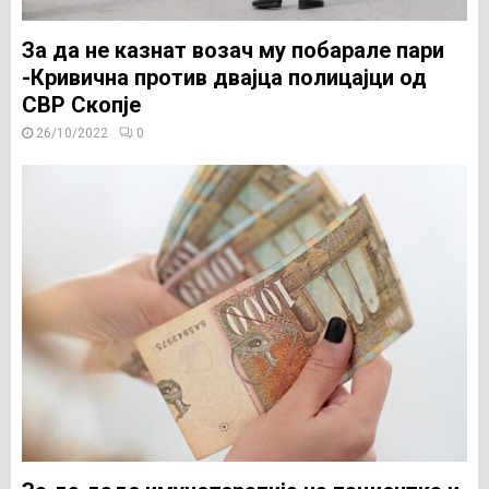
За да не казнат возач му побарале пари
-Кривична против двајца полицајци од
СВР Скопје
26/10/2022
0