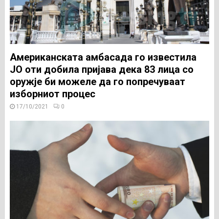
Американската амбасада го известила
ЈО оти добила пријава дека 83 лица со
оружје би можеле да го попречуваат
изборниот процес
17/10/2021
0