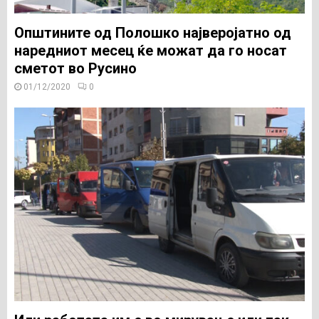
Општините од Полошко најверојатно од
наредниот месец ќе можат да го носат
сметот во Русино
01/12/2020
0