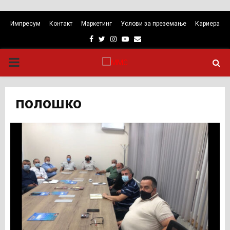
Импресум
Контакт
Маркетинг
Услови за преземање
Кариера
Facebook
Twitter
Instagram
Youtube
Email
PRIMARY
MENU
полошко