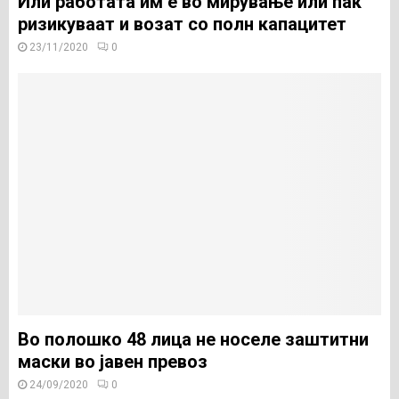
Или работата им е во мирување или пак
ризикуваат и возат со полн капацитет
23/11/2020
0
Во полошко 48 лица не носеле заштитни
маски во јавен превоз
24/09/2020
0