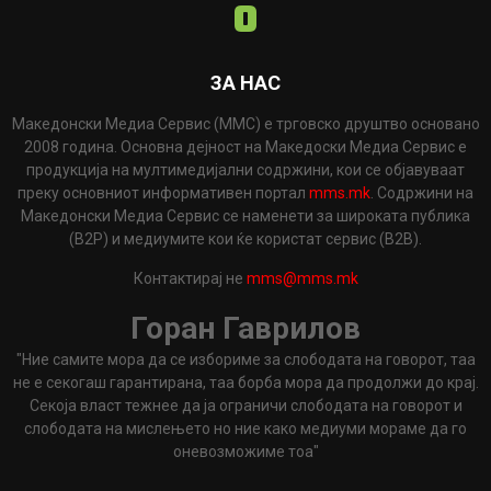
ЗА НАС
Македонски Медиа Сервис (ММС) е трговско друштво основано
2008 година. Основна дејност на Македоски Медиа Сервис е
продукција на мултимедијални содржини, кои се објавуваат
преку основниот информативен портал
mms.mk
. Содржини на
Македонски Медиа Сервис се наменети за широката публика
(B2P) и медиумите кои ќе користат сервис (B2B).
Контактирај не
mms@mms.mk
Горан Гаврилов
"Ние самите мора да се избориме за слободата на говорот, таа
не е секогаш гарантирана, таа борба мора да продолжи до крај.
Секоја власт тежнее да ја ограничи слободата на говорот и
слободата на мислењето но ние како медиуми мораме да го
оневозможиме тоа"