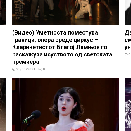
(Видео) Уметноста поместува
Да
граници, опера среде циркус –
см
Кларинетистот Благој Ламњов го
ун
раскажува исуството од светската
0
премиера
31/05/2021
0