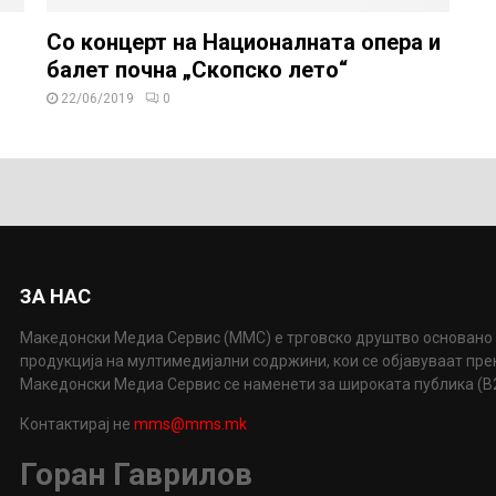
Со концерт на Националната опера и
балет почна „Скопско лето“
22/06/2019
0
ЗА НАС
Македонски Медиа Сервис (ММС) е трговско друштво основано 
продукција на мултимедијални содржини, кои се објавуваат пр
Македонски Медиа Сервис се наменети за широката публика (B2P
Контактирај не
mms@mms.mk
Горан Гаврилов