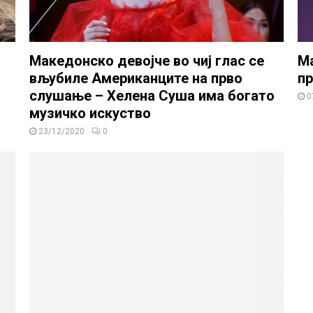
Македонско девојче во чиј глас се
Ма
вљубиле Американците на прво
пр
слушање – Хелена Суша има богато
0
музичко искуство
23/12/2020
0