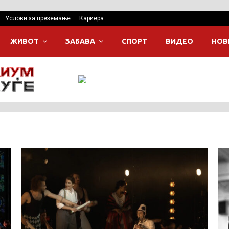
Услови за преземање
Кариера
ЖИВОТ
ЗАБАВА
СПОРТ
ВИДЕО
НОВ