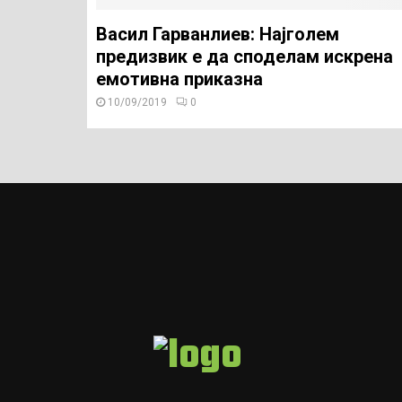
Васил Гарванлиев: Најголем
предизвик е да споделам искрена
емотивна приказна
10/09/2019
0