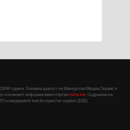
2008 година. Основна дејност на Македоски Медиа Сервис е
еку основниот информативен портал
mms.mk
. Содржини на
) и медиумите кои ќе користат сервис (B2B).