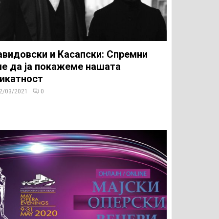
видовски и Касапски: Спремни
е да ја покажеме нашата
икатност
2/03/2021
0