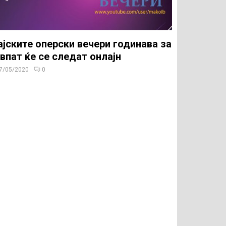
јските оперски вечери годинава за
впат ќе се следат онлајн
7/05/2020
0