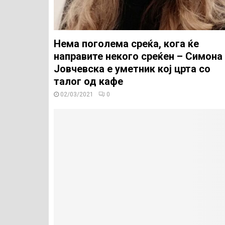
Нема поголема среќа, кога ќе
направите некого среќен – Симона
Јовчевска е уметник кој црта со
талог од кафе
02/03/2021
0