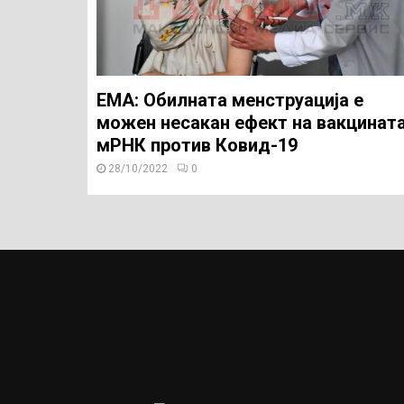
ЕМА: Обилната менструација е
можен несакан ефект на вакцинат
мРНК против Ковид-19
28/10/2022
0