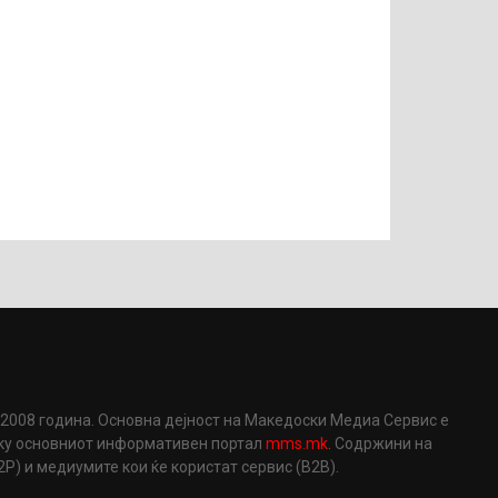
2008 година. Основна дејност на Македоски Медиа Сервис е
еку основниот информативен портал
mms.mk
. Содржини на
) и медиумите кои ќе користат сервис (B2B).