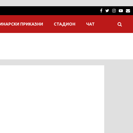
Facebook
Twitter
Instagra
Yout
E
ИНАРСКИ ПРИКАЗНИ
СТАДИОН
ЧАТ