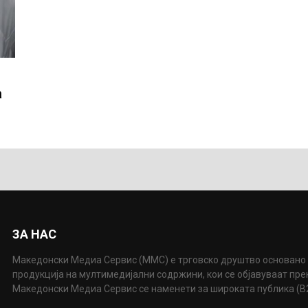
а
ЗА НАС
Македонски Медиа Сервис (ММС) е трговско друштво основано 
продукција на мултимедијални содржини, кои се објавуваат пр
Македонски Медиа Сервис се наменети за широката публика (B2P