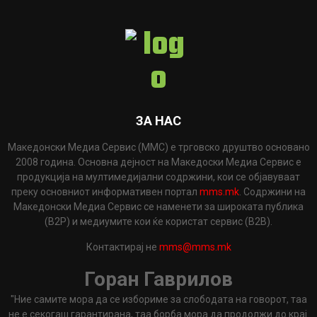
ЗА НАС
Македонски Медиа Сервис (ММС) е трговско друштво основано
2008 година. Основна дејност на Македоски Медиа Сервис е
продукција на мултимедијални содржини, кои се објавуваат
преку основниот информативен портал
mms.mk
. Содржини на
Македонски Медиа Сервис се наменети за широката публика
(B2P) и медиумите кои ќе користат сервис (B2B).
Контактирај не
mms@mms.mk
Горан Гаврилов
"Ние самите мора да се избориме за слободата на говорот, таа
не е секогаш гарантирана, таа борба мора да продолжи до крај.