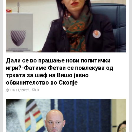
Дали се во прашање нови политички
игри?-Фатиме Фетаи се повлекува од
трката за шеф на Вишо јавно
обвинителство во Скопје
18/11/2022
0