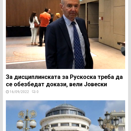
За дисциплинската за Рускоска треба да
се обезбедат докази, вели Јовески
16/09/2022
0