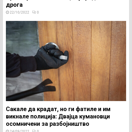
дрога
22/10/2022
0
Сакале да крадат, но ги фатиле и им
викнале полиција: Двајца кумановци
осомничени за разбојништво
24/09/2022
0