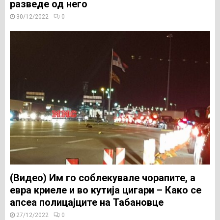
разведе од него
30/12/2022
0
(Видео) Им го соблекувале чорапите, а
евра криеле и во кутија цигари – Како се
апсеа полицајците на Табановце
27/12/2022
0