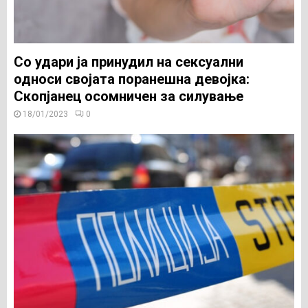
Со удари ја принудил на сексуални
односи својата поранешна девојка:
Скопјанец осомничен за силување
18/01/2023
0