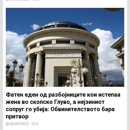
Фатен еден од разбојниците кои истепаа
жена во скопско Глуво, а нејзиниот
сопруг го убија: Обвинителството бара
притвор
20/09/2022
0