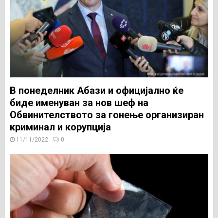
В понеделник Абази и официјално ќе
биде именуван за нов шеф на
Обвинителството за гонење организиран
криминал и корупција
11/11/2022
0