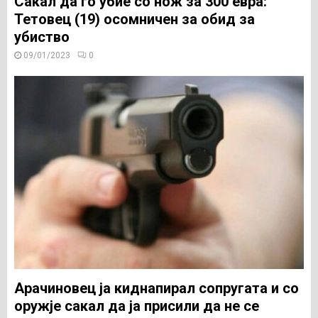
Сакал да го убие со нож за 300 евра:
Тетовец (19) осомничен за обид за
убиство
09/01/2023
0
Арачиновец ја киднапирал сопругата и со
оружје сакал да ја присили да не се