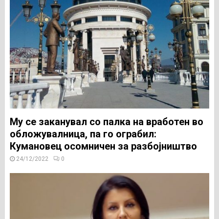
Му се заканувал со палка на вработен во
обложувалница, па го ограбил:
Кумановец осомничен за разбојништво
24/12/2022
0