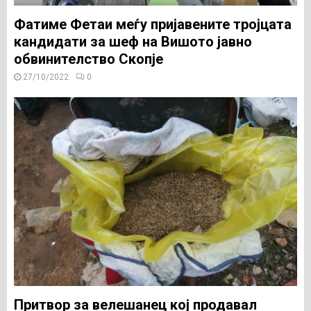
Фатиме Фетаи меѓу пријавените тројцата
кандидати за шеф на Вишото јавно
обвинителство Скопје
27/10/2022
0
Притвор за велешанец кој продавал