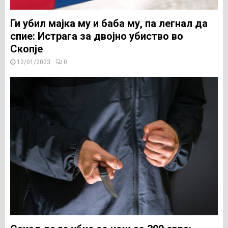
Ги убил мајка му и баба му, па легнал да
спие: Истрага за двојно убиство во
Скопје
12/01/2023
0