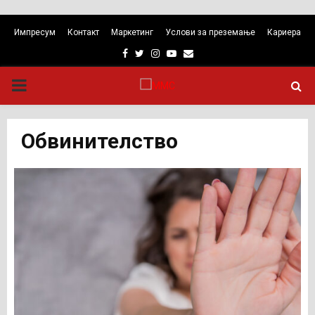
Импресум
Контакт
Маркетинг
Услови за преземање
Кариера
Facebook
Twitter
Instagram
Youtube
Email
PRIMARY
MENU
Обвинителство