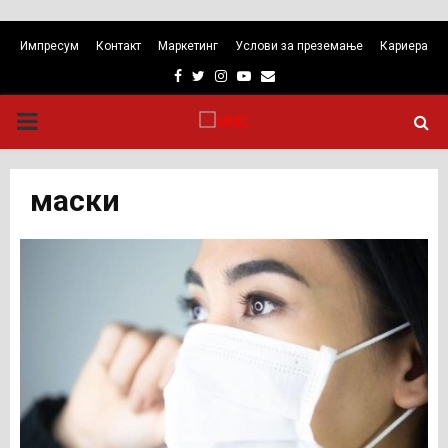
Импресум
Контакт
Маркетинг
Услови за преземање
Кариера
Facebook
Twitter
Instagram
Youtube
Email
PRIMARY
MENU
маски