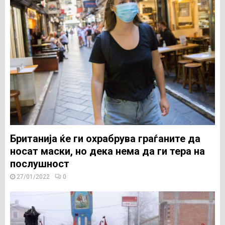
Британија ќе ги охрабрува граѓаните да
носат маски, но дека нема да ги тера на
послушност
27/01/2022
0