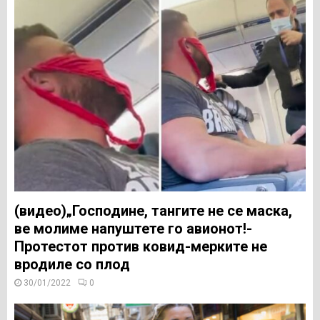
(видео)„Господине, тангите не се маска,
ве молиме напуштете го авионот!-
Протестот против ковид-мерките не
вродиле со плод
30/01/2022
0