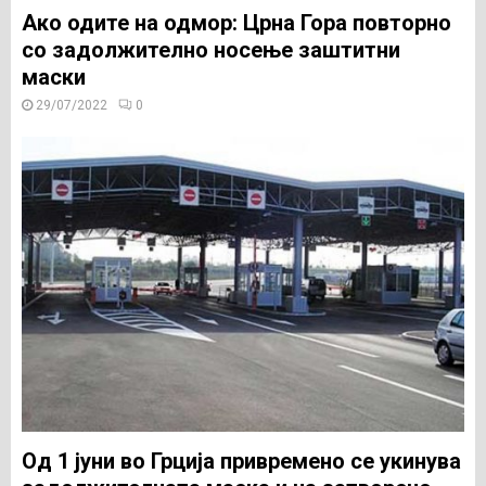
Ако одите на одмор: Црна Гора повторно
со задолжително носење заштитни
маски
29/07/2022
0
Од 1 јуни во Грција привремено се укинува