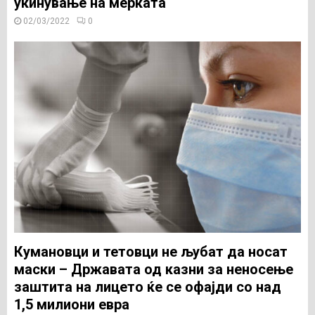
укинување на мерката
02/03/2022
0
Кумановци и тетовци не љубат да носат
маски – Државата од казни за неносење
заштита на лицето ќе се офајди со над
1,5 милиони евра