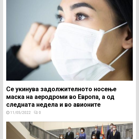
Се укинува задолжителното носење
маска на аеродроми во Европа, а од
следната недела и во авионите
11/05/2022
0