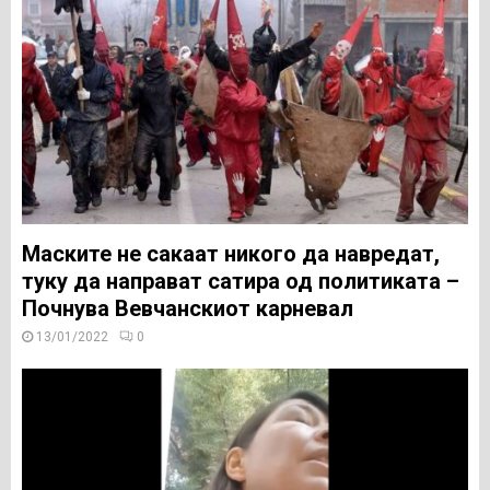
Маските не сакаат никого да навредат,
туку да направат сатира од политиката –
Почнува Вевчанскиот карневал
13/01/2022
0