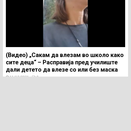
(Видео) „Сакам да влезам во школо како
сите деца“ – Расправија пред училиште
дали детето да влезе со или без маска
11/12/2021
0