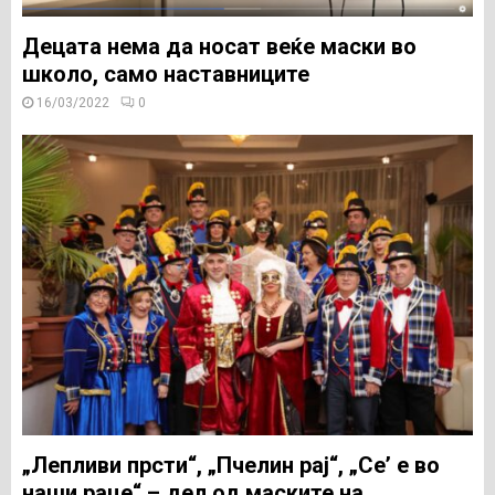
Децата нема да носат веќе маски во
школо, само наставниците
16/03/2022
0
„Лепливи прсти“, „Пчелин рај“, „Се’ е во
наши раце“ – дел од маските на