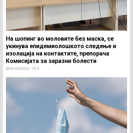
На шопинг во моловите без маска, се
укинува епидемиолошкото следење и
изолација на контактите, препорача
Комисијата за заразни болести
06/04/2022
0