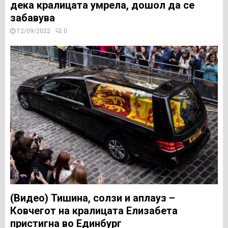
дека кралицата умрела, дошол да се
забавува
12/09/2022
0
(Видео) Тишина, солзи и аплауз –
Ковчегот на кралицата Елизабета
пристигна во Единбург