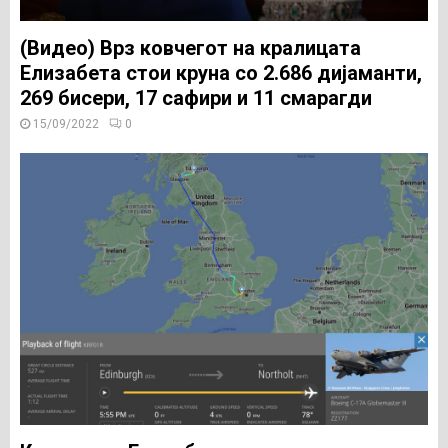
(Видео) Врз ковчегот на кралицата
Елизабета стои круна со 2.686 дијаманти,
269 бисери, 17 сафири и 11 смарагди
15/09/2022
0