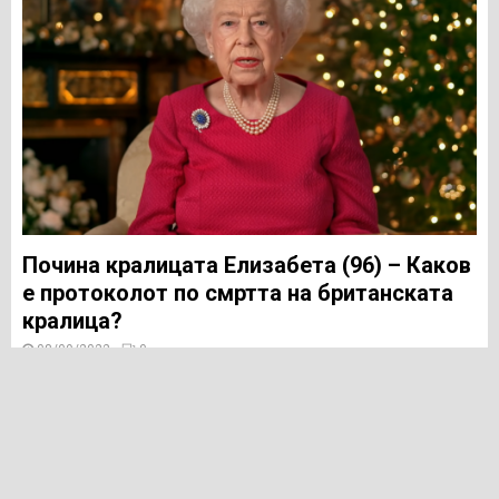
Почина кралицата Елизабета (96) – Каков
е протоколот по смртта на британската
кралица?
08/09/2022
0