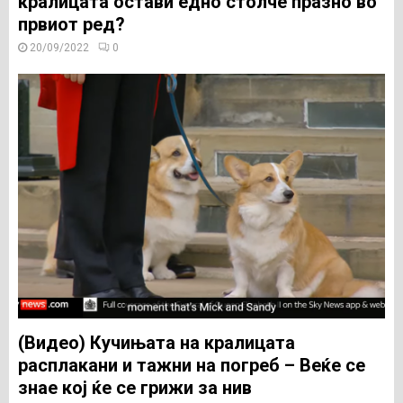
кралицата остави едно столче празно во
првиот ред?
20/09/2022
0
(Видео) Кучињата на кралицата
расплакани и тажни на погреб – Веќе се
знае кој ќе се грижи за нив