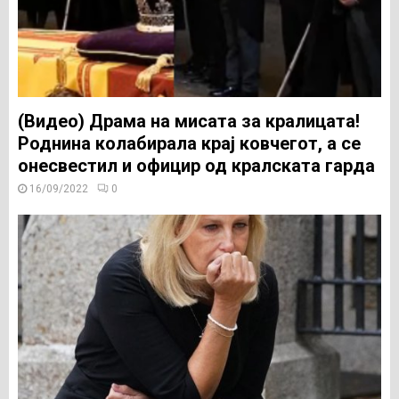
(Видео) Драма на мисата за кралицата!
Роднина колабирала крај ковчегот, а се
онесвестил и официр од кралската гарда
16/09/2022
0