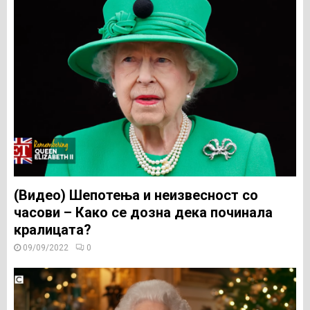
(Видео) Шепотења и неизвесност со
часови – Како се дозна дека починала
кралицата?
09/09/2022
0