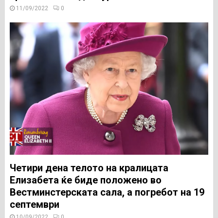
11/09/2022
0
Четири дена телото на кралицата
Елизабета ќе биде положено во
Вестминстерската сала, а погребот на 19
септември
10/09/2022
0