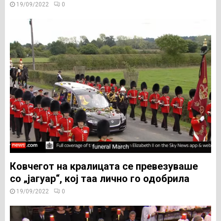
19/09/2022
0
Ковчегот на кралицата се превезуваше
со „јагуар“, кој таа лично го одобрила
19/09/2022
0