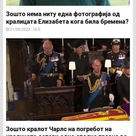
Зошто нема ниту една фотографија од
кралицата Елизабета кога била бремена?
21/09/2022
0
Зошто кралот Чарлс на погребот на