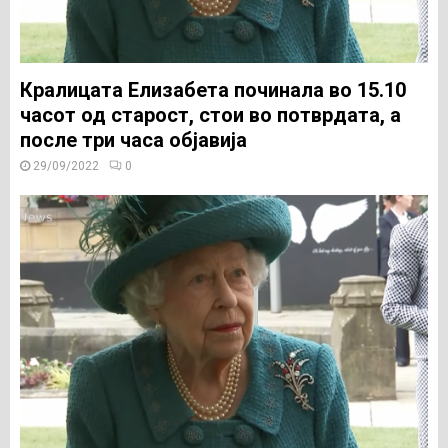
Кралицата Елизабета починала во 15.10
часот од старост, стои во потврдата, а
после три часа објавија
29/09/2022
0