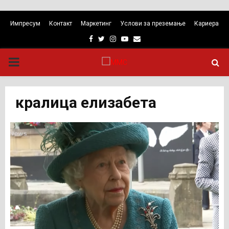
Импресум
Контакт
Маркетинг
Услови за преземање
Кариера
Facebook
Twitter
Instagram
Youtube
Email
PRIMARY
MENU
кралица елизабета