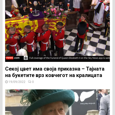
Секој цвет има своја приказна – Тајната
на букетите врз ковчегот на кралицата
19/09/2022
0