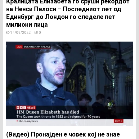
Кралицата Елизабета го сруши рекордот
на Ненси Пелоси – Последниот лет од
Единбург до Лондон го следеле пет
милиони лица
14/09/2022
0
(Видео) Пронајден е човек кој не знае