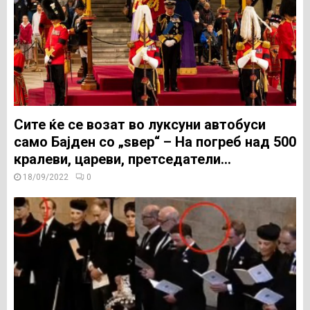
Сите ќе се возат во луксуни автобуси
само Бајден со „ѕвер“ – На погреб над 500
кралеви, цареви, претседатели…
18/09/2022
0