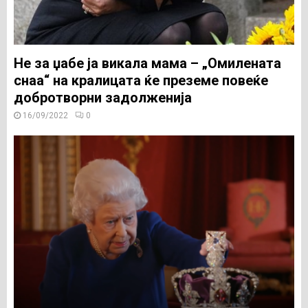
Не за џабе ја викала мама – „Омилената
снаа“ на кралицата ќе преземе повеќе
добротворни задолженија
16/09/2022
0