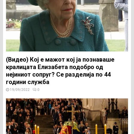
(Видео) Кој е мажот кој ја познаваше
кралицата Елизабета подобро од
нејиниот сопруг? Се разделија по 44
години служба
19/09/2022
0