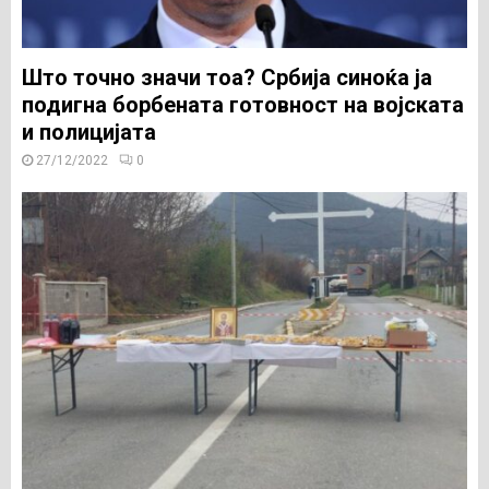
Што точно значи тоа? Србија синоќа ја
подигна борбената готовност на војската
и полицијата
27/12/2022
0