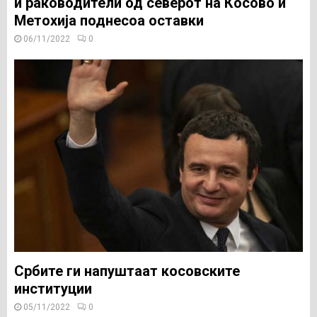
и раководители од северот на Косово и
Метохија поднесоа оставки
06/11/2022
0
Србите ги напуштаат косовските
институции
05/11/2022
0