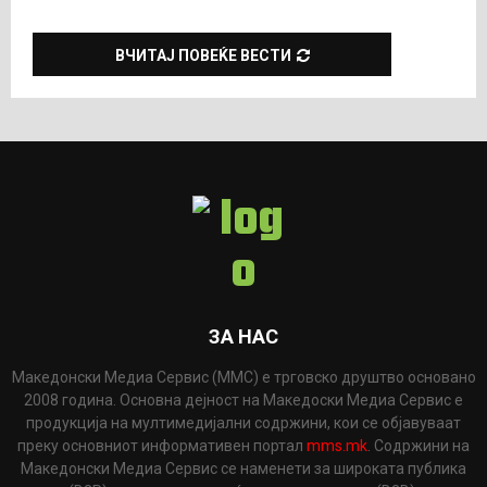
ВЧИТАЈ ПОВЕЌЕ ВЕСТИ
ЗА НАС
Македонски Медиа Сервис (ММС) е трговско друштво основано
2008 година. Основна дејност на Македоски Медиа Сервис е
продукција на мултимедијални содржини, кои се објавуваат
преку основниот информативен портал
mms.mk
. Содржини на
Македонски Медиа Сервис се наменети за широката публика