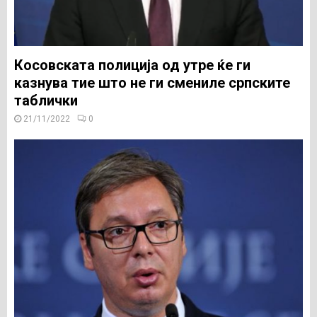
Косовската полиција од утре ќе ги
казнува тие што не ги смениле српските
таблички
21/11/2022
0