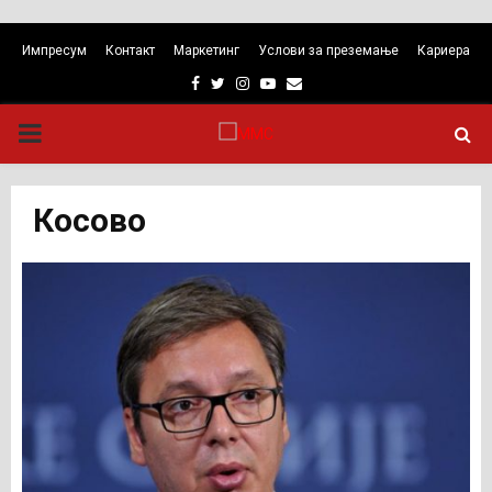
Импресум
Контакт
Маркетинг
Услови за преземање
Кариера
Facebook
Twitter
Instagram
Youtube
Email
PRIMARY
MENU
Косово