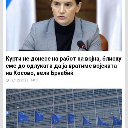
Курти не донесе на работ на војна, блиску
сме до одлуката да ја вратиме војската
на Косово, вели Брнабиќ
09/12/2022
0