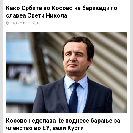
Како Србите во Косово на барикади го
славеа Свети Никола
19/12/2022
0
Косово неделава ќе поднесе барање за
членство во ЕУ, вели Курти