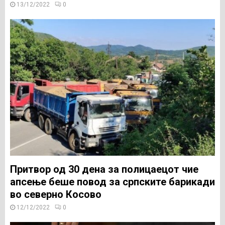
13/12/2022
0
Притвор од 30 дена за полицаецот чие
апсење беше повод за српските барикади
во северно Косово
12/12/2022
0