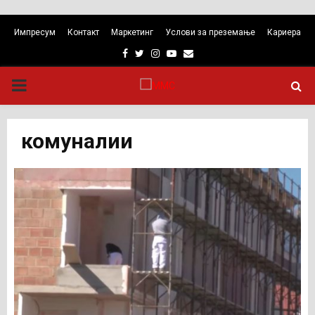
Импресум
Контакт
Маркетинг
Услови за преземање
Кариера
Facebook
Twitter
Instagram
Youtube
Email
PRIMARY
MENU
комуналии