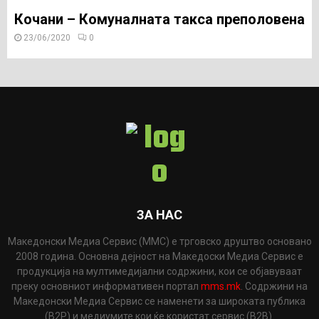
Кочани – Комуналната такса преполовена
23/06/2020
0
ЗА НАС
Македонски Медиа Сервис (ММС) е трговско друштво основано
2008 година. Основна дејност на Македоски Медиа Сервис е
продукција на мултимедијални содржини, кои се објавуваат
преку основниот информативен портал
mms.mk
. Содржини на
Македонски Медиа Сервис се наменети за широката публика
(B2P) и медиумите кои ќе користат сервис (B2B).