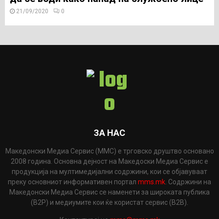
21/09/2020
0
ЗА НАС
Македонски Медиа Сервис (ММС) е трговско друштво основано
2008 година. Основна дејност на Македоски Медиа Сервис е
продукција на мултимедијални содржини, кои се објавуваат
преку основниот информативен портал
mms.mk
. Содржини на
Македонски Медиа Сервис се наменети за широката публика
(B2P) и медиумите кои ќе користат сервис (B2B).