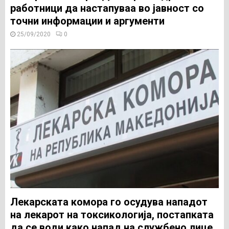
работници да настапуваа во јавност со
точни информации и аргументи
25/09/2020
0
Лекарската комора го осудува нападот
на лекарот на токсикологија, постапката
да се води како напад на службено лице