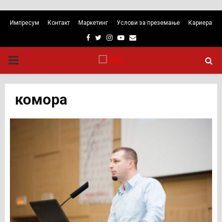
Импресум
Контакт
Маркетинг
Услови за преземање
Кариера
Facebook
Twitter
Instagram
Youtube
Email
PRIMARY
MENU
комора