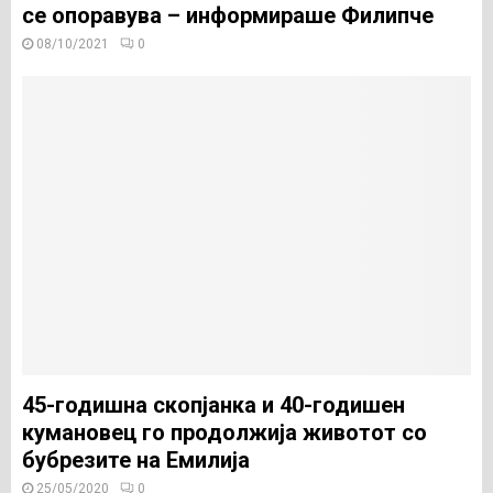
се опоравува – информираше Филипче
08/10/2021
0
45-годишна скопјанка и 40-годишен
кумановец го продолжија животот со
бубрезите на Емилија
25/05/2020
0