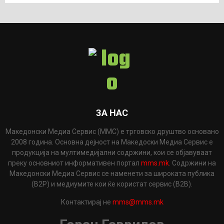
ЗА НАС
Македонски Медиа Сервис (ММС) е трговско друштво основано
2008 година. Основна дејност на Македоски Медиа Сервис е
продукција на мултимедијални содржини, кои се објавуваат
преку основниот информативен портал
mms.mk
. Содржини на
Македонски Медиа Сервис се наменети за широката публика
(B2P) и медиумите кои ќе користат сервис (B2B).
Контактирај не
mms@mms.mk