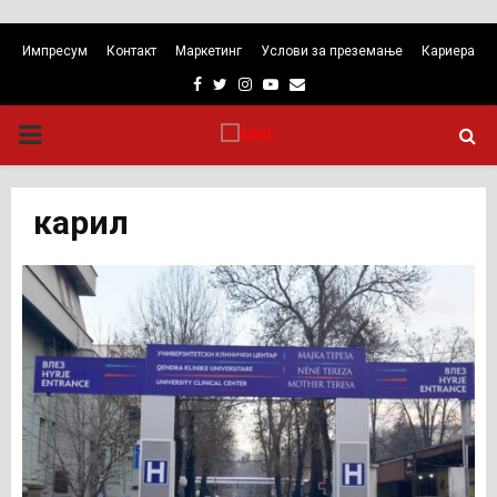
Импресум
Контакт
Маркетинг
Услови за преземање
Кариера
Facebook
Twitter
Instagram
Youtube
Email
PRIMARY
MENU
карил