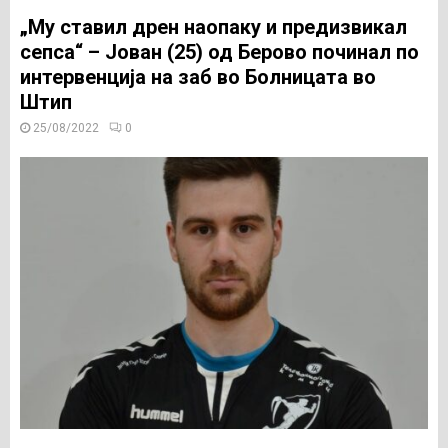
„Му ставил дрен наопаку и предизвикал
сепса“ – Јован (25) од Берово починал по
интервенција на заб во Болницата во
Штип
25/08/2022
0