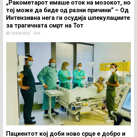
„Ракометарот имаше оток на мозокот, но
тој може да биде од разни причини“ – Од
Интензивна нега ги осудија шпекулациите
за трагичната смрт на Тот
10/04/2022
0
Пациентот кој доби ново срце е добро и