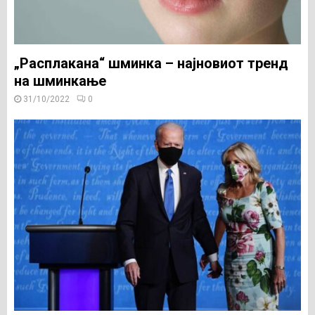
„Расплакана“ шминка – најновиот тренд
на шминкање
31/10/2022
0