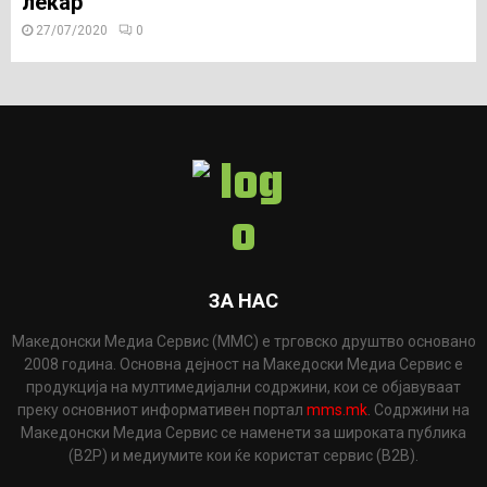
лекар
27/07/2020
0
ЗА НАС
Македонски Медиа Сервис (ММС) е трговско друштво основано
2008 година. Основна дејност на Македоски Медиа Сервис е
продукција на мултимедијални содржини, кои се објавуваат
преку основниот информативен портал
mms.mk
. Содржини на
Македонски Медиа Сервис се наменети за широката публика
(B2P) и медиумите кои ќе користат сервис (B2B).