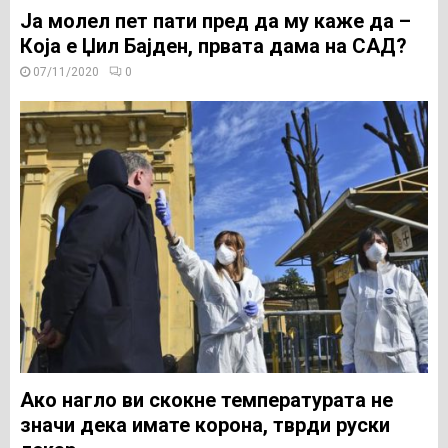
Ја молел пет пати пред да му каже да –
Која е Џил Бајден, првата дама на САД?
07/11/2020
0
Ако нагло ви скокне температурата не
значи дека имате корона, тврди руски