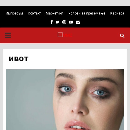
Импресум
Контакт
Маркетинг
Услови за преземање
Кариера
Facebook
Twitter
Instagram
Youtube
Email
PRIMARY
MENU
ивот