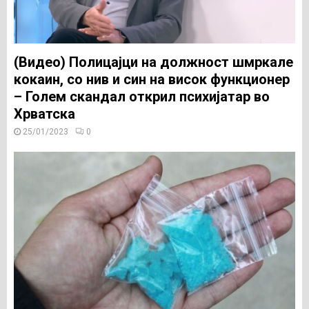
(Видео) Полицајци на должност шмркале
кокаин, со нив и син на висок функционер
– Голем скандал открил психијатар во
Хрватска
25/01/2023
0