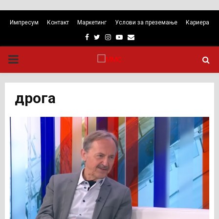
Импресум
Контакт
Маркетинг
Услови за преземање
Кариера
Facebook
Twitter
Instagram
Youtube
Email
PRIMARY
MENU
дрога