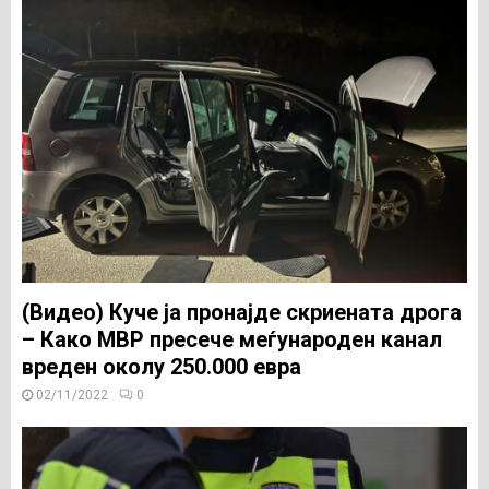
(Видео) Куче ја пронајде скриената дрога
– Како МВР пресече меѓународен канал
вреден околу 250.000 евра
02/11/2022
0