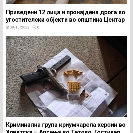
Приведени 12 лица и пронајдена дрога во
угостителски објекти во општина Центар
08/10/2022
0
Криминална група криумчарела хероин во
Хрватска – Апсења во Тетово, Гостивар,