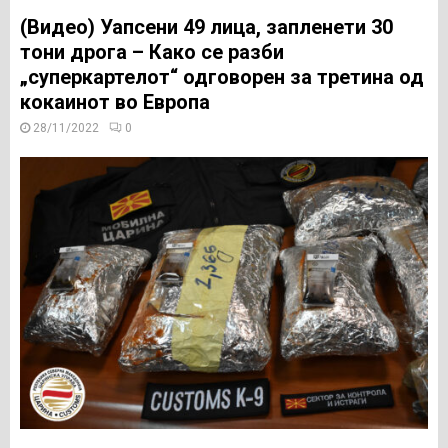
(Видео) Уапсени 49 лица, запленети 30
тони дрога – Како се разби
„суперкартелот“ одговорен за третина од
кокаинот во Европа
28/11/2022
0