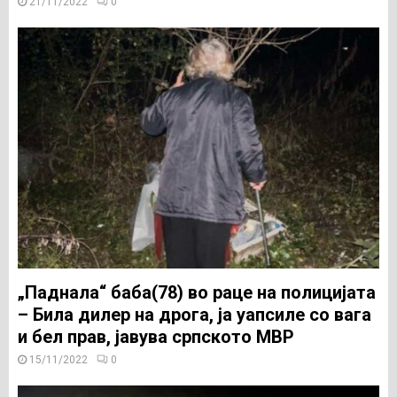
21/11/2022
0
„Паднала“ баба(78) во раце на полицијата
– Била дилер на дрога, ја уапсиле со вага
и бел прав, јавува српското МВР
15/11/2022
0