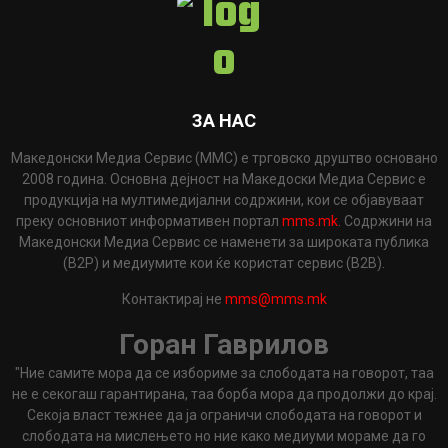
ЗА НАС
Македонски Медиа Сервис (ММС) е трговско друштво основано
2008 година. Основна дејност на Македоски Медиа Сервис е
продукција на мултимедијални содржини, кои се објавуваат
преку основниот информативен портал
mms.mk
. Содржини на
Македонски Медиа Сервис се наменети за широката публика
(B2P) и медиумите кои ќе користат сервис (B2B).
Контактирај не
mms@mms.mk
Горан Гаврилов
"Ние самите мора да се избориме за слободата на говорот, таа
не е секогаш гарантирана, таа борба мора да продолжи до крај.
Секоја власт тежнее да ја ограничи слободата на говорот и
слободата на мислењето но ние како медиуми мораме да го