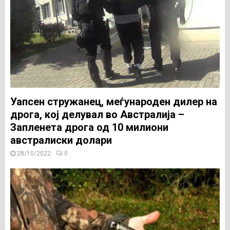
Уапсен стружанец, меѓународен дилер на
дрога, кој делувал во Австралија –
Запленета дрога од 10 милиони
австралиски долари
28/10/2022
0