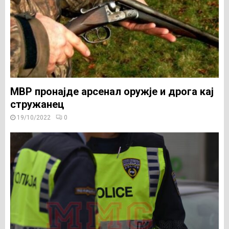
МВР пронајде арсенал оружје и дрога кај
стружанец
19/10/2022
0