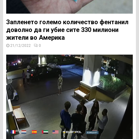
Запленето големо количество фентанил
доволно да ги убие сите 330 милиони
жители во Америка
21/12/2022
0