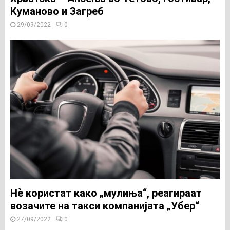
Куманово и Загреб
29/09/2022
0
Нѐ користат како „мулиња“, реагираат
возачите на такси компанијата „Убер“
27/09/2022
0