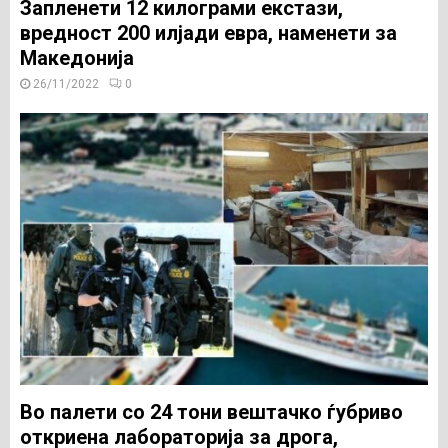
Запленети 12 килограми екстази,
вредност 200 илјади евра, наменети за
Македонија
26/11/2022
0
Во палети со 24 тони вештачко ѓубриво
откриена лабораторија за дрога,