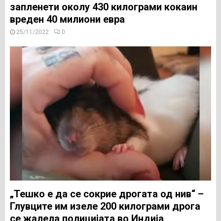
запленети околу 430 килограми кокаин
вреден 40 милиони евра
25/11/2022
0
„Тешко е да се сокрие дрогата од нив“ –
Глувците им изеле 200 килограми дрога
се жалела полицијата во Индија