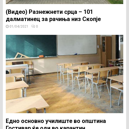
(Видео) Разнежнети срца – 101
далматинец за рачиња низ Скопје
01/04/2021
0
Едно основно училиште во општина
Гостивар ќе оди во карантин