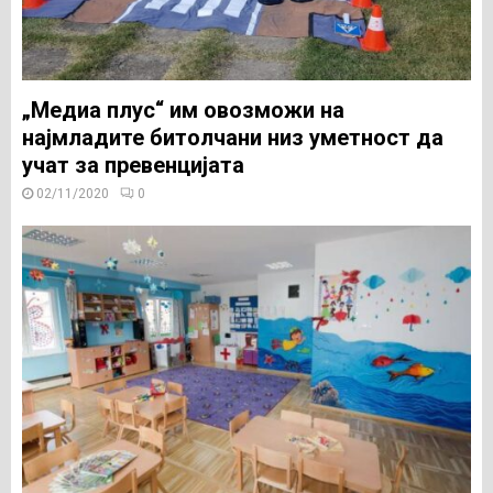
„Медиа плус“ им овозможи на
најмладите битолчани низ уметност да
учат за превенцијата
02/11/2020
0