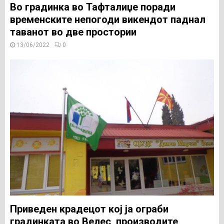
Во градинка во Тафталиџе поради
временските непогоди викендот паднал
таванот во две простории
13/06/2022
0
Приведен крадецот кој ја ограби
градинката во Велес, производите