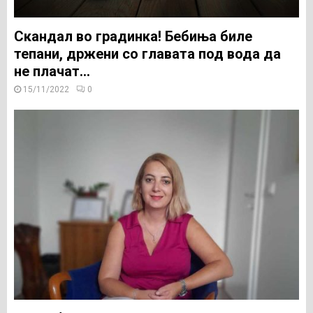
Скандал во градинка! Бебиња биле
тепани, држени со главата под вода да
не плачат…
15/11/2022
0