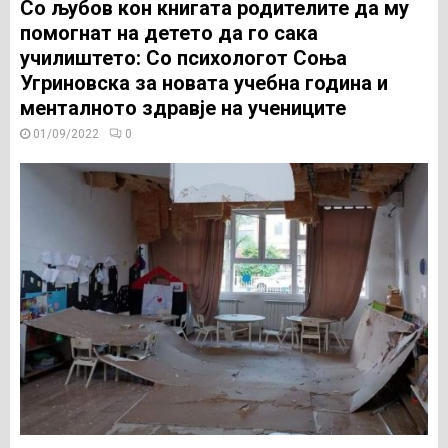
Со љубов кон книгата родителите да му
помогнат на детето да го сака
училиштето: Со психологот Соња
Угриновска за новата учебна година и
менталното здравје на учениците
01/09/2022
0