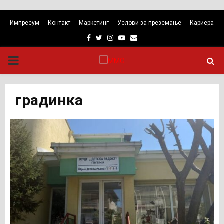
Импресум
Контакт
Маркетинг
Услови за преземање
Кариера
Facebook
Twitter
Instagram
Youtube
Email
PRIMARY
MENU
градинка