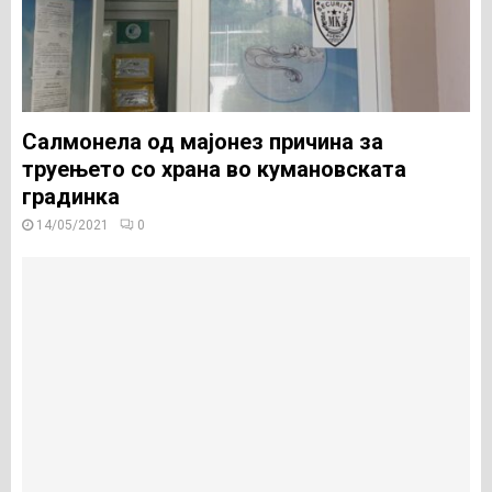
Салмонела од мајонез причина за
труењето со храна во кумановската
градинка
14/05/2021
0