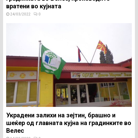
вратени во кујната
24/03/2022
0
Украдени залихи на зејтин, брашно и
шеќер од главната кујна на градинките во
Велес