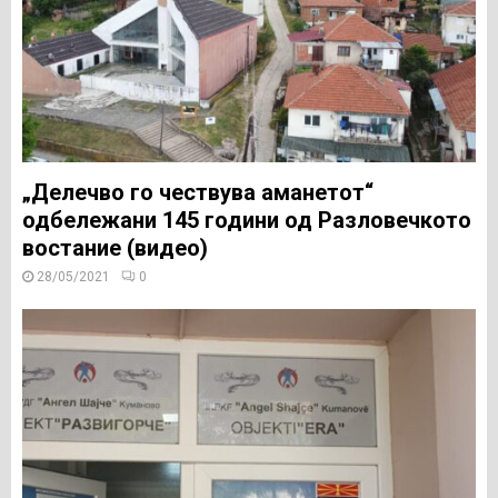
„Делечво го чествува аманетот“
одбележани 145 години од Разловечкото
востание (видео)
28/05/2021
0