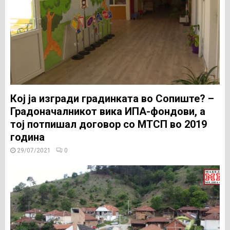
Кој ја изгради градинката во Сопиште? –
Градоначалникот вика ИПА-фондови, а
тој потпишал договор со МТСП во 2019
година
29/07/2021
0