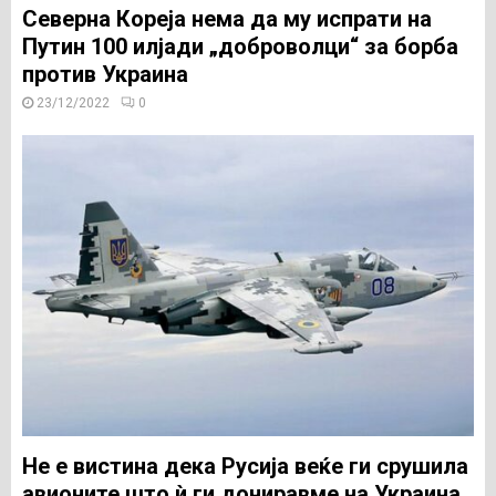
Северна Кореја нема да му испрати на
Путин 100 илјади „доброволци“ за борба
против Украина
23/12/2022
0
Не е вистина дека Русија веќе ги срушила
авионите што ѝ ги дониравме на Украина