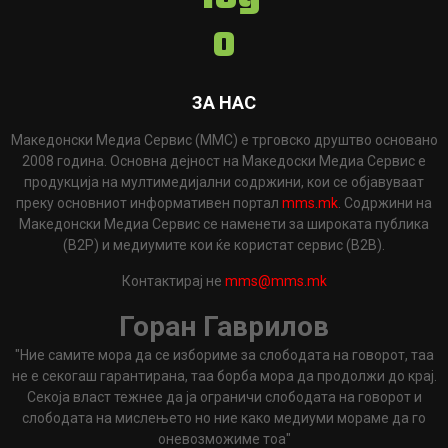
ЗА НАС
Македонски Медиа Сервис (ММС) е трговско друштво основано
2008 година. Основна дејност на Македоски Медиа Сервис е
продукција на мултимедијални содржини, кои се објавуваат
преку основниот информативен портал
mms.mk
. Содржини на
Македонски Медиа Сервис се наменети за широката публика
(B2P) и медиумите кои ќе користат сервис (B2B).
Контактирај не
mms@mms.mk
Горан Гаврилов
"Ние самите мора да се избориме за слободата на говорот, таа
не е секогаш гарантирана, таа борба мора да продолжи до крај.
Секоја власт тежнее да ја ограничи слободата на говорот и
слободата на мислењето но ние како медиуми мораме да го
оневозможиме тоа"