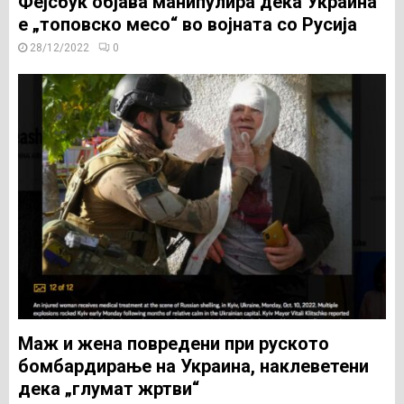
Фејсбук објава манипулира дека Украина
е „топовско месо“ во војната со Русија
28/12/2022
0
Маж и жена повредени при руското
бомбардирање на Украина, наклеветени
дека „глумат жртви“