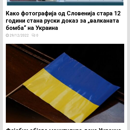
Како фотографија од Словенија стара 12
години стана руски доказ за „валканата
бомба“ на Украина
29/12/2022
0