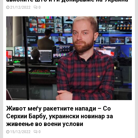
21/12/2022
0
Живот меѓу ракетните напади – Со
Серхии Барбу, украински новинар за
живеење во воени услови
15/12/2022
0