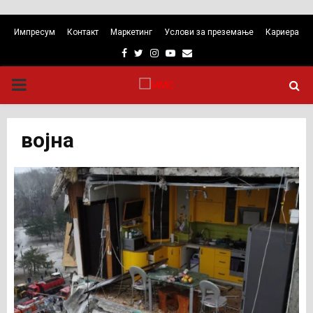
Импресум
Контакт
Маркетинг
Услови за преземање
Кариера
Facebook
Twitter
Instagram
Youtube
Email
PRIMARY
MENU
војна