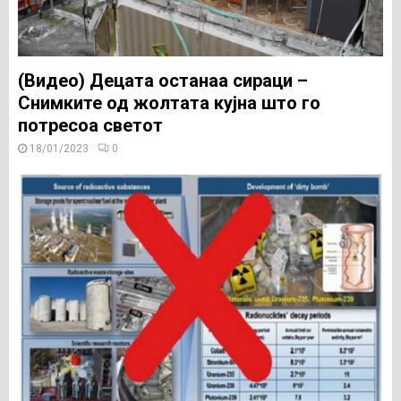
(Видео) Децата останаа сираци –
Снимките од жолтата кујна што го
потресоа светот
18/01/2023
0