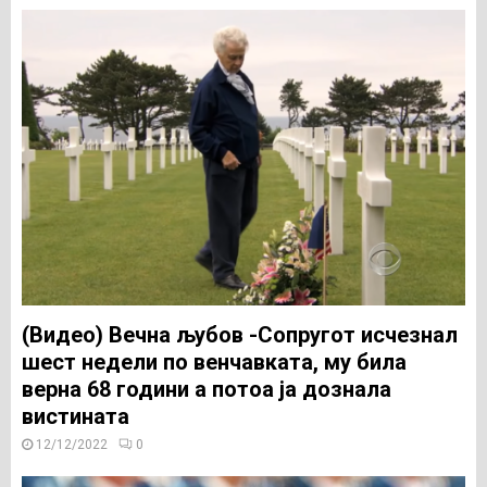
(Видео) Вечна љубов -Сопругот исчезнал
шест недели по венчавката, му била
верна 68 години а потоа ја дознала
вистината
12/12/2022
0