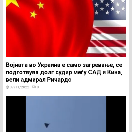
Војната во Украина е само загревање, се
подготвува долг судир меѓу САД и Кина,
вели адмирал Ричардс
07/11/2022
0