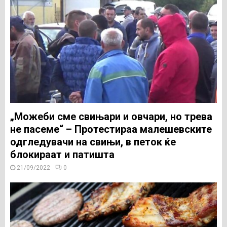
„Можеби сме свињари и овчари, но трева
не пасеме“ – Протестираа малешевските
одгледувачи на свињи, в петок ќе
блокираат и патишта
21/09/2022
0