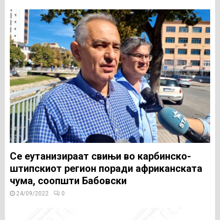
Се еутанизираат свињи во карбинско-
штипскиот регион поради африканската
чума, соопшти Бабовски
24/09/2022
0