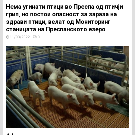
Нема угинати птици во Преспа од птичји
грип, но постои опасност за зараза на
здрави птици, велат од Мониторинг
станицата на Преспанското езеро
11/03/2022
0