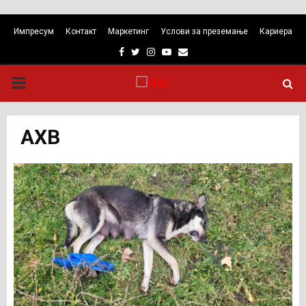
Импресум
Контакт
Маркетинг
Услови за преземање
Кариера
Facebook
Twitter
Instagram
Youtube
Email
PRIMARY
MENU
АХВ