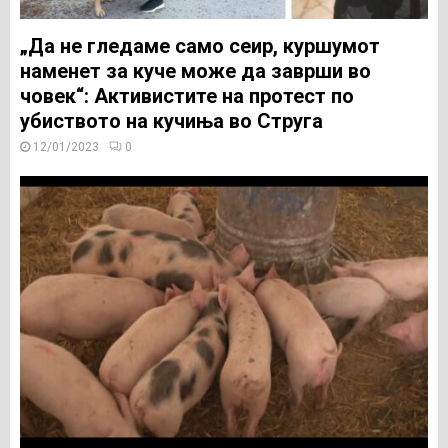
„Да не гледаме само сеир, куршумот
наменет за куче може да заврши во
човек“: Активистите на протест по
убиството на кучиња во Струга
12/01/2023
0