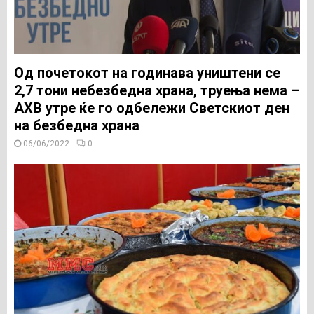
Од почетокот на годинава уништени се
2,7 тони небезбедна храна, труења нема –
АХВ утре ќе го одбележи Светскиот ден
на безбедна храна
06/06/2022
0