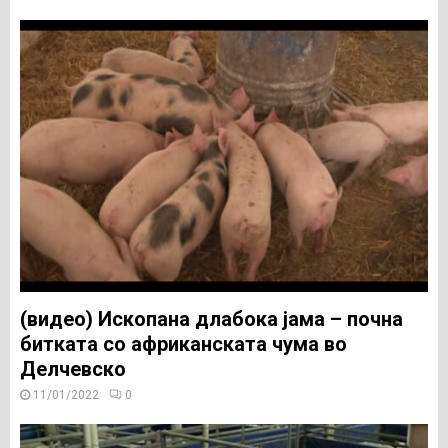
(видео) Ископана длабока јама – почна
битката со африканската чума во
Делчевско
11/01/2022
0