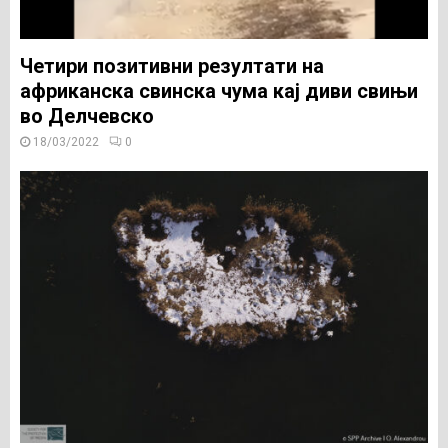
Четири позитивни резултати на
африканска свинска чума кај диви свињи
во Делчевско
18/03/2022
0