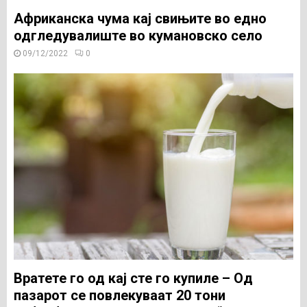
Африканска чума кај свињите во едно
одгледувалиште во кумановско село
09/12/2022
0
Вратете го од кај сте го купиле – Од
пазарот се повлекуваат 20 тони