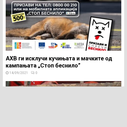
AХВ ги исклучи кучињата и мачките од
кампањата „Стоп беснило”
14/09/2021
0