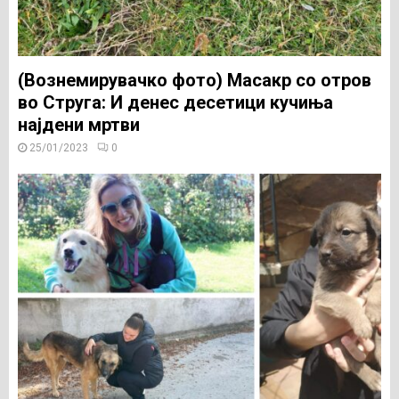
(Вознемирувачко фото) Масакр со отров
во Струга: И денес десетици кучиња
најдени мртви
25/01/2023
0