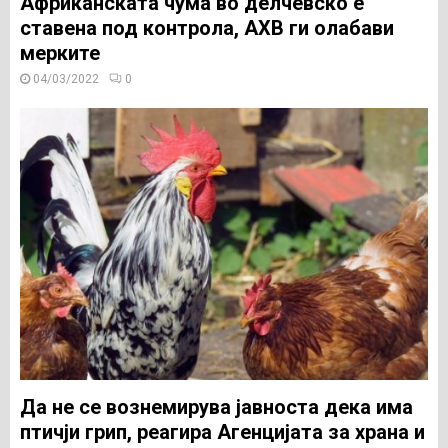
Африканската чума во делчевско е
ставена под контрола, АХВ ги олабави
мерките
04/03/2022
0
Да не се вознемирува јавноста дека има
птичји грип, реагира Агенцијата за храна и