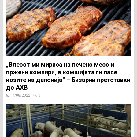
„Влезот ми мириса на печено месо и
пржени компири, а комшијата ги пасе
козите на депонија“ – Бизарни претставки
до АХВ
14/08/2022
0