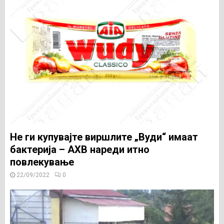
Не ги купувајте виршлите „Вуди“ имаат
бактерија – АХВ нареди итно
повлекување
22/09/2022
0