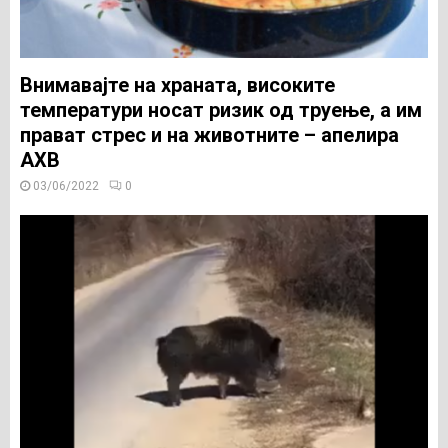
Внимавајте на храната, високите
температури носат ризик од труење, а им
прават стрес и на животните – апелира
АХВ
03/06/2022
0