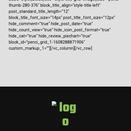
thumb-280-376" block_title_align="style-title-left"
post_standard_title_length="12"
block_title_font_size="14px" post_title_font_size="12px"
hide_comment="true" hide_post_date="true"
hide_count_view="true" hide_icon_post_format="true"
hide_cat="true" hide_review_piechart="true"
block_id="penci_grid_1-1608288871906"
custom_markup_1=""][/vc_column][/vc_row]