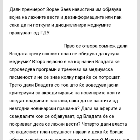
Дали премиерот Зоран Заев навистина им објавува
војна на лажните вести и дезинформациите или пак
сака да ги поткупи и дисциплинира медиумите –
прашуваат од ГДУ.
Прво се отвора сомнеж дали
Владата преку ваквиот план се обидува да купува
медиуми? Второ нејасно е на кој начин Владата ќе
спроведува програми и тренинзи за медиумска
писменост и не се знае колку пари ќе се потрошат.
Трето дали Владата со тоа што ќе воведува јасни
критериуми за акредитирање на новинарите кои ги
следат владините настани, сака да се заштити од
незгодни новинарски прашања? Дали за аферите и
скандалите кои се објавуваат, од Владата ќе се
покриваат дека се лажни вести? Четврто дали власта
со акцискиот план всушност најави и дека ќе брише
објави и профили на социјалните медиуми? И петто кој