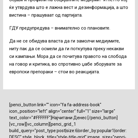
ќе утврдува што е лажна вест и дезинформација, а што
вистина – прашуваат од партијата.
ГДУ предупредува – внимателно со плановите.
Да не се обидува власта да ги замолчи медиумите,
ниту пак да се осмели да ги поткупува преку некакви
си кампањи. Мора да се почитува правото на слобода
на говор и критика, во спротивно џабе зборувате за
европски препораки – стои во реакцијата.
[penci_button link="" icon="fa fa-address-book"
icon_position="left" align="center" full="1" size="large"
text_color="#FFFFFF"]Најчитани Денес [/penci_button]
[vc_row][vc_column][penci_grid_1
build_query="post_type:post|size:6|order_by:popular1|order:
DESC" style_block_title="style-title-grid" image_size="penci-