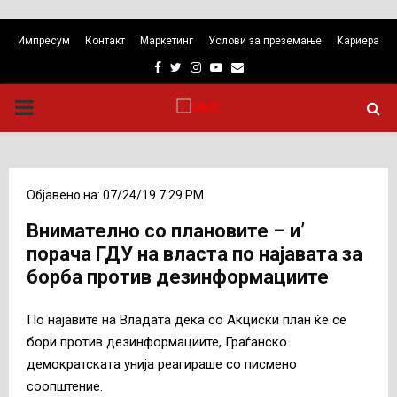
Импресум
Контакт
Маркетинг
Услови за преземање
Кариера
Facebook
Twitter
Instagram
Youtube
Email
PRIMARY
MENU
Објавено на: 07/24/19 7:29 PM
Внимателно со плановите – и’
порача ГДУ на власта по најавата за
борба против дезинформациите
По најавите на Владата дека со Акциски план ќе се
бори против дезинформациите, Граѓанско
демократската унија реагираше со писмено
соопштение.