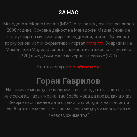
ЗА НАС
Македонски Медиа Сервис (ММС) е трговско друштво основано
2008 година. Основна дејност на Македоски Медиа Сервис е
продукција на мултимедијални содржини, кои се објавуваат
преку основниот информативен портал
mms.mk
. Содржини на
Македонски Медиа Сервис се наменети за широката публика
(B2P) и медиумите кои ќе користат сервис (B2B).
Контактирај не
mms@mms.mk
Горан Гаврилов
"Ние самите мора да се избориме за слободата на говорот, таа
не е секогаш гарантирана, таа борба мора да продолжи до крај.
Секоја власт тежнее да ја ограничи слободата на говорот и
слободата на мислењето но ние како медиуми мораме да го
оневозможиме тоа"