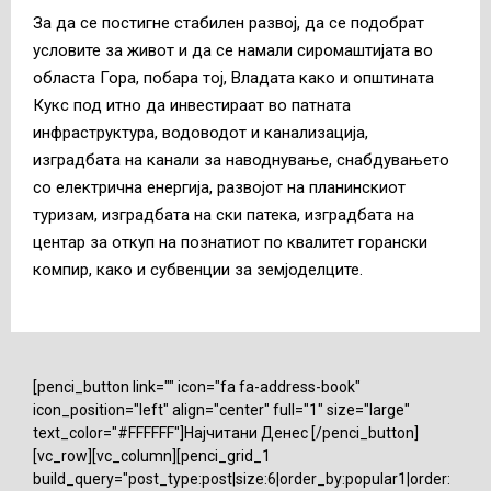
За да се постигне стабилен развој, да се подобрат
условите за живот и да се намали сиромаштијата во
областа Гора, побара тој, Владата како и општината
Кукс под итно да инвестираат во патната
инфраструктура, водоводот и канализација,
изградбата на канали за наводнување, снабдувањето
со електрична енергија, развојот на планинскиот
туризам, изградбата на ски патека, изградбата на
центар за откуп на познатиот по квалитет горански
компир, како и субвенции за земјоделците.
[penci_button link="" icon="fa fa-address-book"
icon_position="left" align="center" full="1" size="large"
text_color="#FFFFFF"]Најчитани Денес [/penci_button]
[vc_row][vc_column][penci_grid_1
build_query="post_type:post|size:6|order_by:popular1|order: