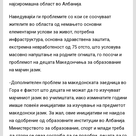
најсиромашна област во Албанија.
Наведувајќи ги проблемите со кои се соочуваат
жителите во областа од немањето основни
елементарни услови за живот, потребна
инфраструктура, основна здравствена заштита,
екстремна невработеност од 75 отсто, што условува
масовно напуштање на родните огништа, го посочи и
проблемот на децата Македончиња за образование
на мајчин јазик.
-Дополнителен проблем за македонската заедница во
Гора е фактот што децата не можат да го изучуваат
мајчиниот јазик во училиштата, иако изминатите години
имаше повеќе иницијативи за изучување на предметот
македонски јазик. За жал, овие иницијативи не наидоа
на одобрение од образовните институции во Албанија.
Министерството за образование, спорт и млади треба
да стори се оваа состојба да се подобри, децата да го