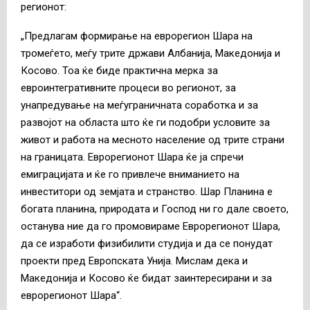
регионот:
„Предлагам формирање на еврорегион Шара на
тромеѓето, меѓу трите држави Албанија, Македонија и
Косово. Тоа ќе биде практична мерка за
евроинтегративните процеси во регионот, за
унапредување на меѓуграничната соработка и за
развојот на областа што ќе ги подобри условите за
живот и работа на месното население од трите страни
на границата. Еврорегионот Шара ќе ја спречи
емиграцијата и ќе го привлече вниманието на
инвеститори од земјата и странство. Шар Планина е
богата планина, природата и Господ ни го дале своето,
останува ние да го промовираме Еврорегионот Шара,
да се изработи физибилити студија и да се понудат
проекти пред Европската Унија. Мислам дека и
Македонија и Косово ќе бидат заинтересирани и за
еврорегионот Шара“.