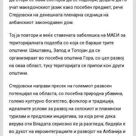
учат македонскиот јазик како посебен предмет, рече
Стерјовски на денешната пленарна седница на
албанскиот законодавен дом.
Тој ја повтори и веќе ставената забелешка на МАЕИ за
територијалната поделба со која се бараше трите
општини: Шиштавец, Запод и Топојан да се
организираат во посебна општина Гора, со цел развој
на оваа област, туку територијата се припои кон други
општини.
Стерјовски направи пресек на големиот развоен
потенцијал на областа, со посебна природна убавина,
големо културно богатство, фолклор и традиција,
идеалните услови за развој на селскиот и планински
туризам и предложи инцијатива, за која рече дека
верува оти Владата сериозно ќе ја разгледа, бидејќи е
во духот на евроинтеграциите и развојот на Албанија и