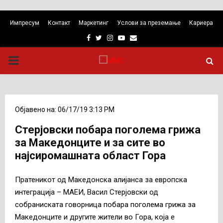
Импресум
Контакт
Маркетинг
Услови за преземање
Кариера
Facebook
Twitter
Instagram
Youtube
Email
PRIMARY
MENU
Објавено на: 06/17/19 3:13 PM
Стерјовски побара поголема грижа
за Македонците и за сите во
најсиромашната област Гора
Пратеникот од Македонска алијанса за европска
интеграција – МАЕИ, Васил Стерјовски од
собраниската говорница побара поголема грижа за
Македонците и другите жители во Гора, која е