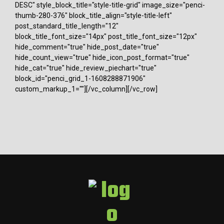
DESC" style_block_title="style-title-grid" image_size="penci-
thumb-280-376" block_title_align="style-title-left"
post_standard_title_length="12"
block_title_font_size="14px" post_title_font_size="12px"
hide_comment="true" hide_post_date="true"
hide_count_view="true" hide_icon_post_format="true"
hide_cat="true" hide_review_piechart="true"
block_id="penci_grid_1-1608288871906"
custom_markup_1=""][/vc_column][/vc_row]