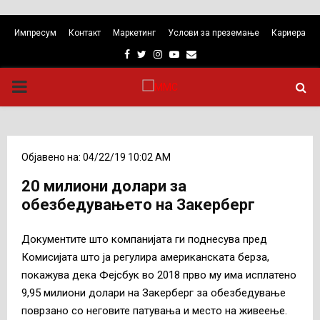
Импресум
Контакт
Маркетинг
Услови за преземање
Кариера
Facebook
Twitter
Instagram
Youtube
Email
PRIMARY
MENU
Објавено на: 04/22/19 10:02 AM
20 милиони долари за
обезбедувањето на Закерберг
Документите што компанијата ги поднесува пред
Комисијата што ја регулира американската берза,
покажува дека Фејсбук во 2018 прво му има исплатено
9,95 милиони долари на Закерберг за обезбедување
поврзано со неговите патувања и место на живеење.