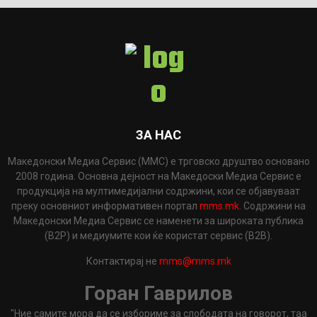
ЗА НАС
Македонски Медиа Сервис (ММС) е трговско друштво основано
2008 година. Основна дејност на Македоски Медиа Сервис е
продукција на мултимедијални содржини, кои се објавуваат
преку основниот информативен портал
mms.mk
. Содржини на
Македонски Медиа Сервис се наменети за широката публика
(B2P) и медиумите кои ќе користат сервис (B2B).
Контактирај не
mms@mms.mk
Горан Гаврилов
"Ние самите мора да се избориме за слободата на говорот, таа