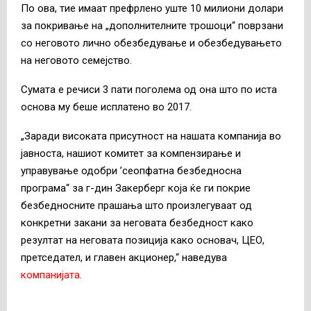
По ова, тие имаат префрлено уште 10 милиони долари
за покривање на „дополнителните трошоци“ поврзани
со неговото лично обезбедување и обезбедувањето
на неговото семејство.
Сумата е речиси 3 пати поголема од она што по иста
основа му беше исплатено во 2017.
„Заради високата присутност на нашата компанија во
јавноста, нашиот комитет за компензирање и
управување одобри ’сеопфатна безбедносна
програма“ за г-дин Закерберг која ќе ги покрие
безбедносните прашања што произлегуваат од
конкретни закани за неговата безбедност како
резултат на неговата позиција како основач, ЦЕО,
претседател, и главен акционер,“ наведува
компанијата
.