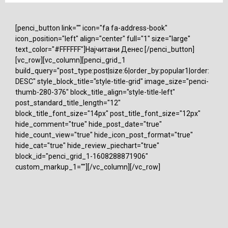
[penci_button link="" icon="fa fa-address-book"
icon_position="left" align="center" full="1" size="large"
text_color="#FFFFFF"]Најчитани Денес [/penci_button]
[vc_row][vc_column][penci_grid_1
build_query="post_type:post|size:6|order_by:popular1|order:
DESC" style_block_title="style-title-grid" image_size="penci-
thumb-280-376" block_title_align="style-title-left"
post_standard_title_length="12"
block_title_font_size="14px" post_title_font_size="12px"
hide_comment="true" hide_post_date="true"
hide_count_view="true" hide_icon_post_format="true"
hide_cat="true" hide_review_piechart="true"
block_id="penci_grid_1-1608288871906"
custom_markup_1=""][/vc_column][/vc_row]