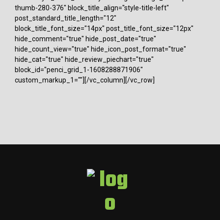
thumb-280-376" block_title_align="style-title-left"
post_standard_title_length="12"
block_title_font_size="14px" post_title_font_size="12px"
hide_comment="true" hide_post_date="true"
hide_count_view="true" hide_icon_post_format="true"
hide_cat="true" hide_review_piechart="true"
block_id="penci_grid_1-1608288871906"
custom_markup_1=""][/vc_column][/vc_row]