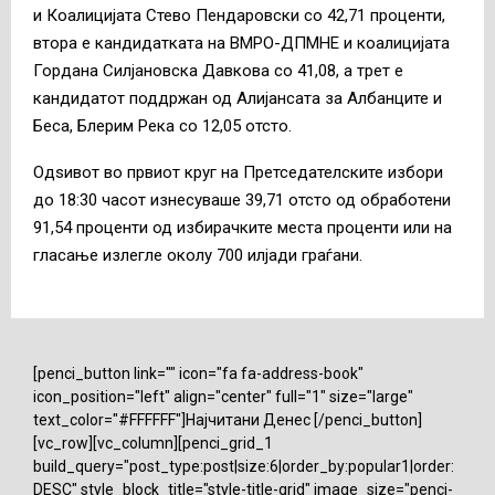
и Коалицијата Стево Пендаровски со 42,71 проценти,
втора е кандидатката на ВМРО-ДПМНЕ и коалицијата
Гордана Силјановска Давкова со 41,08, а трет е
кандидатот поддржан од Алијансата за Албанците и
Беса, Блерим Река со 12,05 отсто.
Одѕивот во првиот круг на Претседателските избори
до 18:30 часот изнесуваше 39,71 отсто од обработени
91,54 проценти од избирачките места проценти или на
гласање излегле околу 700 илјади граѓани.
[penci_button link="" icon="fa fa-address-book"
icon_position="left" align="center" full="1" size="large"
text_color="#FFFFFF"]Најчитани Денес [/penci_button]
[vc_row][vc_column][penci_grid_1
build_query="post_type:post|size:6|order_by:popular1|order:
DESC" style_block_title="style-title-grid" image_size="penci-