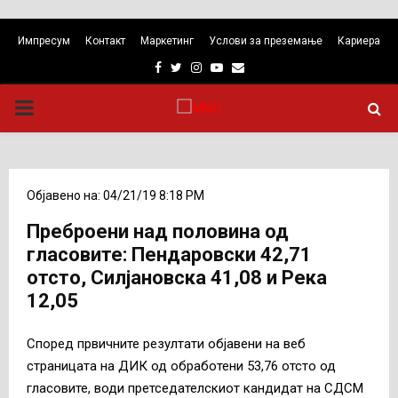
Импресум
Контакт
Маркетинг
Услови за преземање
Кариера
Facebook
Twitter
Instagram
Youtube
Email
PRIMARY
MENU
Објавено на: 04/21/19 8:18 PM
Преброени над половина од
гласовите: Пендаровски 42,71
отсто, Силјановска 41,08 и Река
12,05
Според првичните резултати објавени на веб
страницата на ДИК од обработени 53,76 отсто од
гласовите, води претседателскиот кандидат на СДСМ