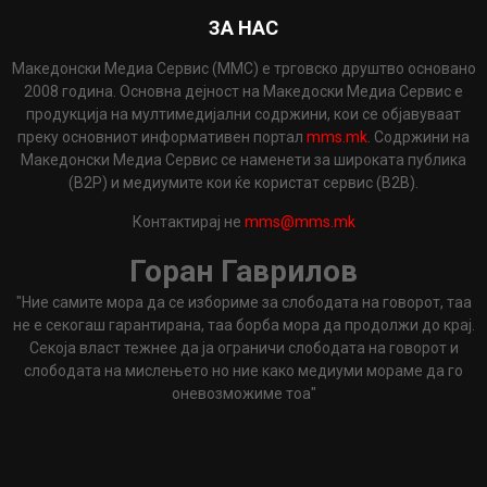
ЗА НАС
Македонски Медиа Сервис (ММС) е трговско друштво основано
2008 година. Основна дејност на Македоски Медиа Сервис е
продукција на мултимедијални содржини, кои се објавуваат
преку основниот информативен портал
mms.mk
. Содржини на
Македонски Медиа Сервис се наменети за широката публика
(B2P) и медиумите кои ќе користат сервис (B2B).
Контактирај не
mms@mms.mk
Горан Гаврилов
"Ние самите мора да се избориме за слободата на говорот, таа
не е секогаш гарантирана, таа борба мора да продолжи до крај.
Секоја власт тежнее да ја ограничи слободата на говорот и
слободата на мислењето но ние како медиуми мораме да го
оневозможиме тоа"