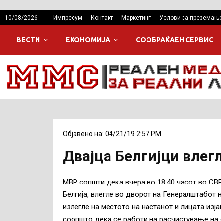
10/08/2026
Импресум
Контакт
Маркетинг
Услови за преземањ
ВЕСТИ
ЕКОНОМИЈА
СООБРАЌАЕН СЕРВИС
Објавено на: 04/21/19 2:57 PM
Двајца Белгијци влег
МВР сопшти дека вчера во 18.40 часот во СВР С
Белгија, влегле во дворот на Генералштабот 
излегле на местото на настанот и лицата изја
соопшто дека се работи на расчистување на с