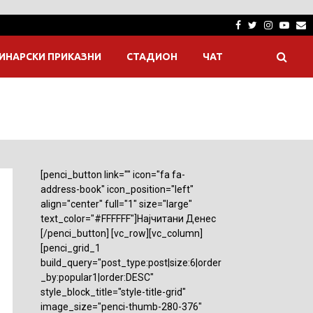
Facebook
Twitter
Instagra
Yout
E
ИНАРСКИ ПРИКАЗНИ
СТАДИОН
ЧАТ
[penci_button link="" icon="fa fa-
address-book" icon_position="left"
align="center" full="1" size="large"
text_color="#FFFFFF"]Најчитани Денес
[/penci_button] [vc_row][vc_column]
[penci_grid_1
build_query="post_type:post|size:6|order
_by:popular1|order:DESC"
style_block_title="style-title-grid"
image_size="penci-thumb-280-376"