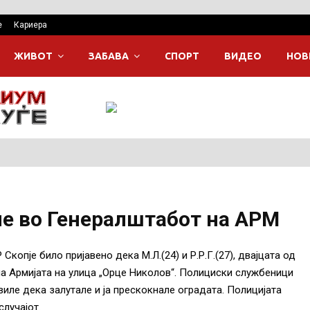
е
Кариера
ЖИВОТ
ЗАБАВА
СПОРТ
ВИДЕО
НОВ
ле во Генералштабот на АРМ
копје било пријавено дека М.Л.(24) и Р.Р.Г.(27), двајцата од
на Армијата на улица „Орце Николов“. Полициски службеници
виле дека залутале и ја прескокнале оградата. Полицијата
лучајот.