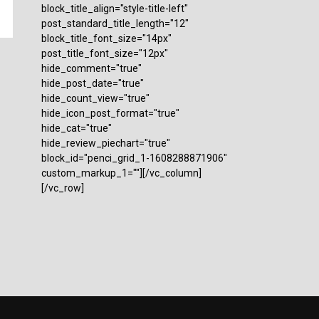
block_title_align="style-title-left"
post_standard_title_length="12"
block_title_font_size="14px"
post_title_font_size="12px"
hide_comment="true"
hide_post_date="true"
hide_count_view="true"
hide_icon_post_format="true"
hide_cat="true"
hide_review_piechart="true"
block_id="penci_grid_1-1608288871906"
custom_markup_1=""][/vc_column]
[/vc_row]