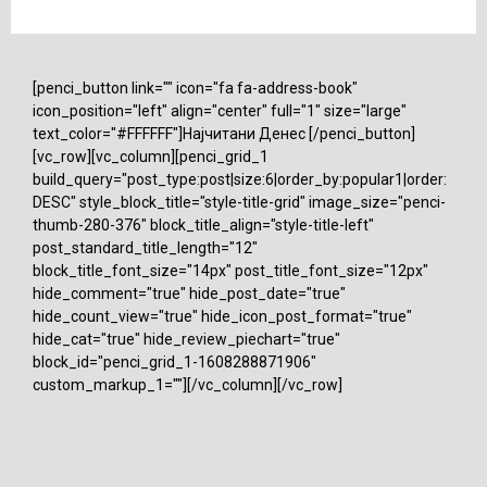
[penci_button link="" icon="fa fa-address-book"
icon_position="left" align="center" full="1" size="large"
text_color="#FFFFFF"]Најчитани Денес [/penci_button]
[vc_row][vc_column][penci_grid_1
build_query="post_type:post|size:6|order_by:popular1|order:
DESC" style_block_title="style-title-grid" image_size="penci-
thumb-280-376" block_title_align="style-title-left"
post_standard_title_length="12"
block_title_font_size="14px" post_title_font_size="12px"
hide_comment="true" hide_post_date="true"
hide_count_view="true" hide_icon_post_format="true"
hide_cat="true" hide_review_piechart="true"
block_id="penci_grid_1-1608288871906"
custom_markup_1=""][/vc_column][/vc_row]