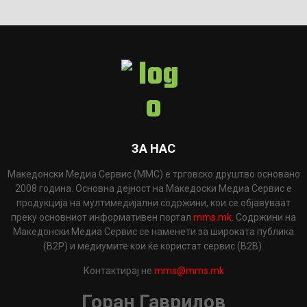
ЗА НАС
Македонски Медиа Сервис (ММС) е трговско друштво основано
2008 година. Основна дејност на Македоски Медиа Сервис е
продукција на мултимедијални содржини, кои се објавуваат
преку основниот информативен портал
mms.mk
. Содржини на
Македонски Медиа Сервис се наменети за широката публика
(B2P) и медиумите кои ќе користат сервис (B2B).
Контактирај не
mms@mms.mk
Горан Гаврилов