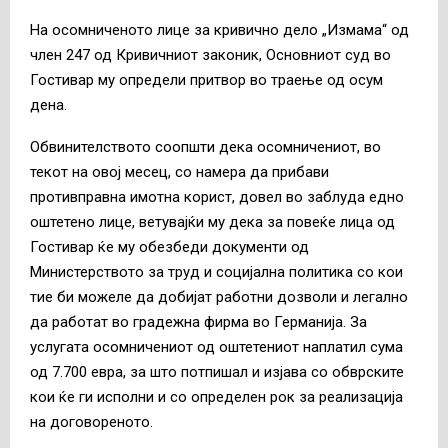
На осомниченото лице за кривично дело „Измама“ од
член 247 од Кривичниот законик, Основниот суд во
Гостивар му определи притвор во траење од осум
дена.
Обвинителството соопшти дека осомничениот, во
текот на овој месец, со намера да прибави
противправна имотна корист, довел во заблуда едно
оштетено лице, ветувајќи му дека за повеќе лица од
Гостивар ќе му обезбеди документи од
Министерството за труд и социјална политика со кои
тие би можеле да добијат работни дозволи и легално
да работат во градежна фирма во Германија. За
услугата осомничениот од оштетениот наплатил сума
од 7.700 евра, за што потпишал и изјава со обврските
кои ќе ги исполни и со определен рок за реализација
на договореното.