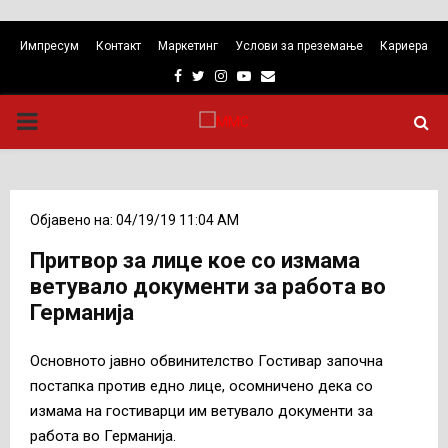
Импресум
Контакт
Маркетинг
Услови за преземање
Кариера
Facebook
Twitter
Instagram
Youtube
Email
PRIMARY
MENU
Објавено на: 04/19/19 11:04 AM
Притвор за лице кое со измама
ветувало документи за работа во
Германија
Основното јавно обвинителство Гостивар започна
постапка против едно лице, осомничено дека со
измама на гостиварци им ветувало документи за
работа во Германија.