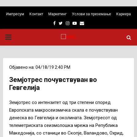
Импресум
Контакт
Маркетинг
Услови за преземање
Кариера
Facebook
Twitter
Instagram
Youtube
Email
PRIMARY
MENU
Објавено на: 04/18/19 2:40 PM
Земјотрес почувствуван во
Гевгелија
Земјотрес со интензитет од три степени според
Европската макросеизмичка скала е почувствуван
денеска во Гевгелија и околината. Земјотресот од
телеметриската сеизмолошка мрежа на Република
Македонија, со станици во Скопје, Валандово, Охрид,