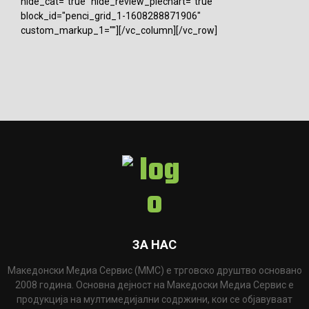
hide_cat="true" hide_review_piechart="true"
block_id="penci_grid_1-1608288871906"
custom_markup_1=""][/vc_column][/vc_row]
ЗА НАС
Македонски Медиа Сервис (ММС) е трговско друштво основано
2008 година. Основна дејност на Македоски Медиа Сервис е
продукција на мултимедијални содржини, кои се објавуваат