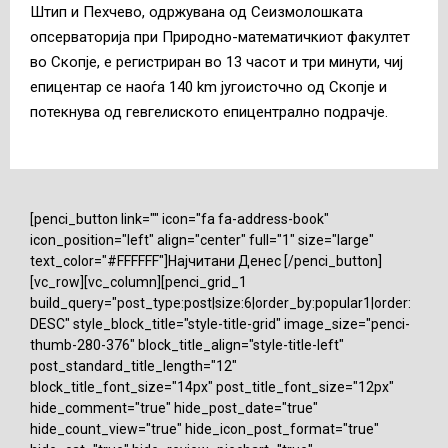
Штип и Пехчево, одржувана од Сеизмолошката
опсерваторија при Природно-математичкиот факултет
во Скопје, е регистриран во 13 часот и три минути, чиј
епицентар се наоѓа 140 km југоисточно од Скопјe и
потекнува од гевгелиското епицентрално подрачје.
[penci_button link="" icon="fa fa-address-book"
icon_position="left" align="center" full="1" size="large"
text_color="#FFFFFF"]Најчитани Денес [/penci_button]
[vc_row][vc_column][penci_grid_1
build_query="post_type:post|size:6|order_by:popular1|order:
DESC" style_block_title="style-title-grid" image_size="penci-
thumb-280-376" block_title_align="style-title-left"
post_standard_title_length="12"
block_title_font_size="14px" post_title_font_size="12px"
hide_comment="true" hide_post_date="true"
hide_count_view="true" hide_icon_post_format="true"