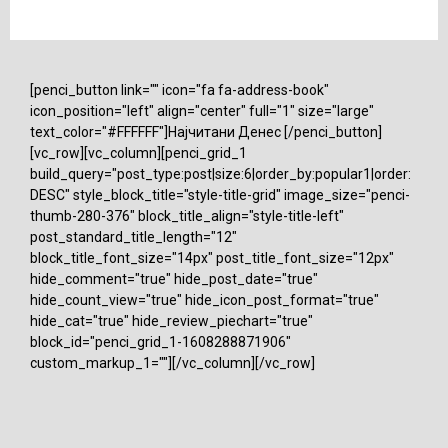
[penci_button link="" icon="fa fa-address-book"
icon_position="left" align="center" full="1" size="large"
text_color="#FFFFFF"]Најчитани Денес [/penci_button]
[vc_row][vc_column][penci_grid_1
build_query="post_type:post|size:6|order_by:popular1|order:
DESC" style_block_title="style-title-grid" image_size="penci-
thumb-280-376" block_title_align="style-title-left"
post_standard_title_length="12"
block_title_font_size="14px" post_title_font_size="12px"
hide_comment="true" hide_post_date="true"
hide_count_view="true" hide_icon_post_format="true"
hide_cat="true" hide_review_piechart="true"
block_id="penci_grid_1-1608288871906"
custom_markup_1=""][/vc_column][/vc_row]