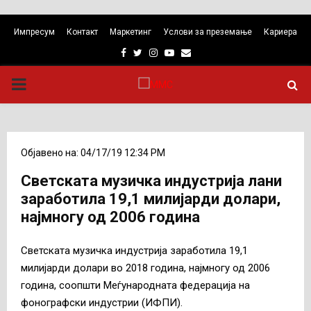
Импресум
Контакт
Маркетинг
Услови за преземање
Кариера
Facebook
Twitter
Instagram
Youtube
Email
PRIMARY
MENU
Објавено на: 04/17/19 12:34 PM
Светската музичка индустрија лани
заработила 19,1 милијарди долари,
најмногу од 2006 година
Светската музичка индустрија заработила 19,1
милијарди долари во 2018 година, најмногу од 2006
година, соопшти Меѓународната федерација на
фонографски индустрии (ИФПИ).