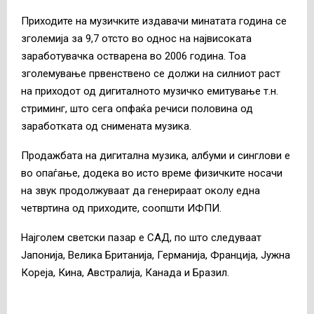
Приходите на музичките издавачи минатата година се
зголемија за 9,7 отсто во однос на највисоката
заработувачка остварена во 2006 година. Тоа
зголемување првенствено се должи на силниот раст
на приходот од дигиталното музичко емитување т.н.
стриминг, што сега опфаќа речиси половина од
заработката од снимената музика.
Продажбата на дигитална музика, албуми и синглови е
во опаѓање, додека во исто време физичките носачи
на звук продолжуваат да генерираат околу една
четвртина од приходите, соопшти ИФПИ.
Најголем светски пазар е САД, по што следуваат
Јапонија, Велика Британија, Германија, Франција, Јужна
Кореја, Кина, Австралија, Канада и Бразил.