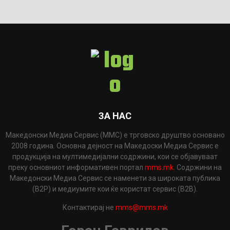
ЗА НАС
Македонски Медиа Сервис (ММС) е трговско друштво основано
2008 година. Основна дејност на Македоски Медиа Сервис е
продукција на мултимедијални содржини, кои се објавуваат
преку основниот информативен портал
mms.mk
. Содржини на
Македонски Медиа Сервис се наменети за широката публика
(B2P) и медиумите кои ќе користат сервис (B2B).
Контактирај не
mms@mms.mk