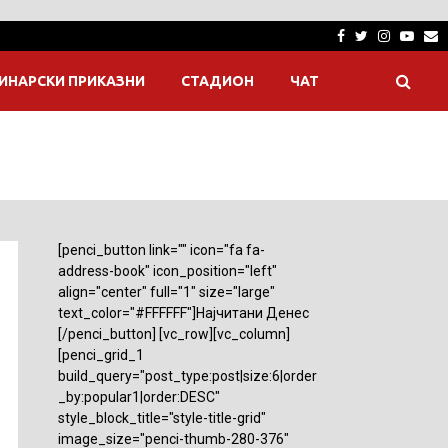
Facebook
Twitter
Instagra
Yout
E
ИНАРСКИ ПРИКАЗНИ
СТАДИОН
ЧАТ
[penci_button link="" icon="fa fa-
address-book" icon_position="left"
align="center" full="1" size="large"
text_color="#FFFFFF"]Најчитани Денес
[/penci_button] [vc_row][vc_column]
[penci_grid_1
build_query="post_type:post|size:6|order
_by:popular1|order:DESC"
style_block_title="style-title-grid"
image_size="penci-thumb-280-376"