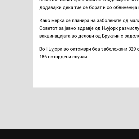
додавајќи дека тие се борат и со обвинениј
Како мерка се планира на заболените од мали
Советот за јавно здравје од Њујорк размислу
вакцинацијата во делови од Бруклин е задол
Во Њујорк во октомври беа забележани 329 с
186 потврдени случаи.