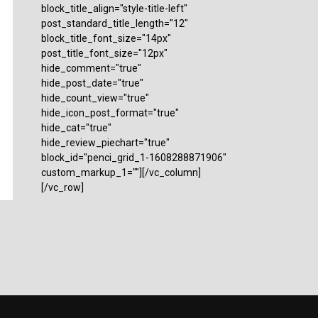
block_title_align="style-title-left"
post_standard_title_length="12"
block_title_font_size="14px"
post_title_font_size="12px"
hide_comment="true"
hide_post_date="true"
hide_count_view="true"
hide_icon_post_format="true"
hide_cat="true"
hide_review_piechart="true"
block_id="penci_grid_1-1608288871906"
custom_markup_1=""][/vc_column]
[/vc_row]