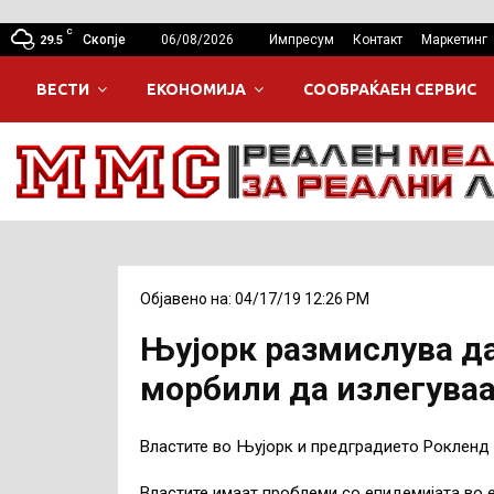
C
Скопје
06/08/2026
Импресум
Контакт
Маркетинг
29.5
ВЕСТИ
ЕКОНОМИЈА
СООБРАЌАЕН СЕРВИС
Објавено на: 04/17/19 12:26 PM
Њујорк размислува да
морбили да излегуваа
Властите во Њујорк и предградието Рокленд 
Властите имаат проблеми со епидемијата во е