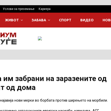
Услови за преземање
Кариера
ЖИВОТ
ЗАБАВА
СПОРТ
ВИДЕО
НОВ
 им забрани на заразените од
т од дома
најавија нови мерки во борбата против ширењето на морбили.
кстремно ортодоксните еврејски населби, наведува „АП“,