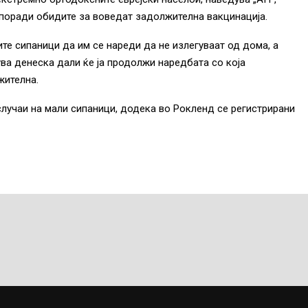
а поради обидите за воведат задолжителна вакцинација.
те сипаници да им се нареди да не излегуваат од дома, а
ва денеска дали ќе ја продолжи наредбата со која
жителна.
лучаи на мали сипаници, додека во Рокленд се регистрирани