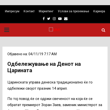
Импресум
Контакт
Маркетинг
Услови за преземање
Кариера
Facebook
Twitter
Instagram
Youtube
Email
PRIMARY
MENU
Објавено на: 04/11/19 7:17 AM
Одбележување на Денот на
Царината
Царинската управа денеска традиционално ќе го
одбележи својот празник 14 април.
По тој повод ќе се одржи свеченост на која ќе се
обратат премиерот Зоран Заев, заменик министерот за