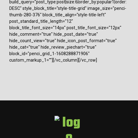
build_query="post_type:post|size:6|order_by:popular1|order:
DESC" style_block_title="style-title-grid" image_size="penci-
thumb-280-376" block_title_align="style-title-left"
post_standard_title_length="12"
block_title_font_size="14px" post_title_font_size="12px"
hide_comment="true" hide_post_date="true"
hide_count_view="true" hide_icon_post_format="true"
hide_cat="true" hide_review_piechart="true"
block_id="penci_grid_1-1608288871906"
custom_markup_1=""][/vc_column][/vc_row]