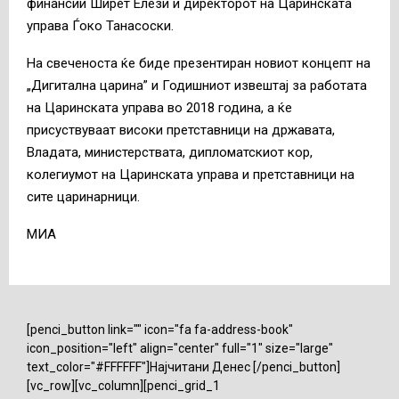
финансии Ширет Елези и директорот на Царинската
управа Ѓоко Танасоски.
На свеченоста ќе биде презентиран новиот концепт на
„Дигитална царина” и Годишниот извештај за работата
на Царинската управа во 2018 година, а ќе
присуствуваат високи претставници на државата,
Владата, министерствата, дипломатскиот кор,
колегиумот на Царинската управа и претставници на
сите царинарници.
МИА
[penci_button link="" icon="fa fa-address-book"
icon_position="left" align="center" full="1" size="large"
text_color="#FFFFFF"]Најчитани Денес [/penci_button]
[vc_row][vc_column][penci_grid_1