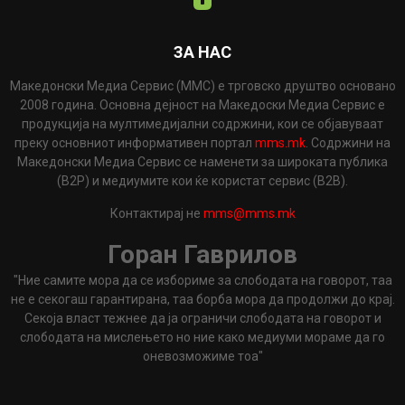
ЗА НАС
Македонски Медиа Сервис (ММС) е трговско друштво основано
2008 година. Основна дејност на Македоски Медиа Сервис е
продукција на мултимедијални содржини, кои се објавуваат
преку основниот информативен портал
mms.mk
. Содржини на
Македонски Медиа Сервис се наменети за широката публика
(B2P) и медиумите кои ќе користат сервис (B2B).
Контактирај не
mms@mms.mk
Горан Гаврилов
"Ние самите мора да се избориме за слободата на говорот, таа
не е секогаш гарантирана, таа борба мора да продолжи до крај.
Секоја власт тежнее да ја ограничи слободата на говорот и
слободата на мислењето но ние како медиуми мораме да го
оневозможиме тоа"