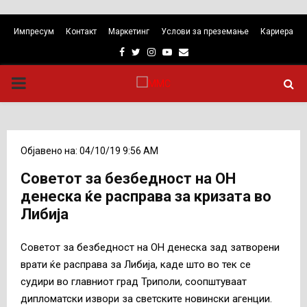
Импресум
Контакт
Маркетинг
Услови за преземање
Кариера
Facebook
Twitter
Instagram
Youtube
Email
PRIMARY
MENU
Објавено на: 04/10/19 9:56 AM
Советот за безбедност на ОН
денеска ќе расправа за кризата во
Либија
Советот за безбедност на ОН денеска зад затворени
врати ќе расправа за Либија, каде што во тек се
судири во главниот град Триполи, соопштуваат
дипломатски извори за светските новински агенции.