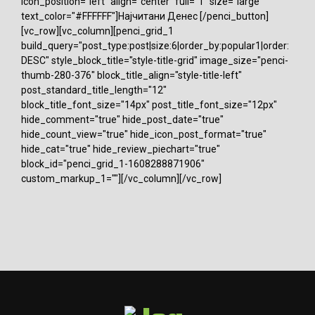
icon_position="left" align="center" full="1" size="large"
text_color="#FFFFFF"]Најчитани Денес [/penci_button]
[vc_row][vc_column][penci_grid_1
build_query="post_type:post|size:6|order_by:popular1|order:
DESC" style_block_title="style-title-grid" image_size="penci-
thumb-280-376" block_title_align="style-title-left"
post_standard_title_length="12"
block_title_font_size="14px" post_title_font_size="12px"
hide_comment="true" hide_post_date="true"
hide_count_view="true" hide_icon_post_format="true"
hide_cat="true" hide_review_piechart="true"
block_id="penci_grid_1-1608288871906"
custom_markup_1=""][/vc_column][/vc_row]