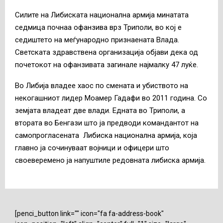
Силите на Либиската национална армија минатата
седмица почнаа офанзива врз Триполи, во кој е
седиштето на меѓународно признаената Влада.
Светската здравствена организација објави дека од
почетокот на офанзивата загинале најмалку 47 луќе.
Во Либија владее хаос по смената и убиството на
некогашниот лидер Моамер Гадафи во 2011 година. Со
земјата владеат две влади. Едната во Триполи, а
втората во Бенгази што ја предводи командантот на
самопрогласената Либиска национална армија, која
главно ја сочинуваат војници и офицери што
своеверемено ја напуштиле редовната либиска армија.
[penci_button link="" icon="fa fa-address-book"