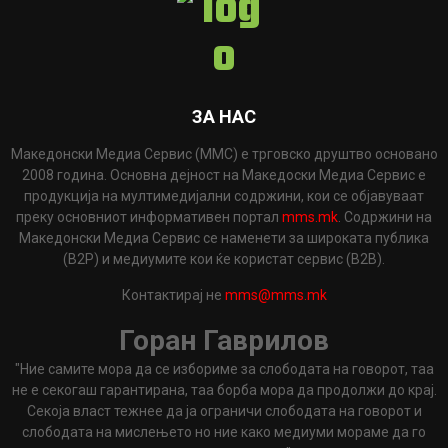
ЗА НАС
Македонски Медиа Сервис (ММС) е трговско друштво основано
2008 година. Основна дејност на Македоски Медиа Сервис е
продукција на мултимедијални содржини, кои се објавуваат
преку основниот информативен портал
mms.mk
. Содржини на
Македонски Медиа Сервис се наменети за широката публика
(B2P) и медиумите кои ќе користат сервис (B2B).
Контактирај не
mms@mms.mk
Горан Гаврилов
"Ние самите мора да се избориме за слободата на говорот, таа
не е секогаш гарантирана, таа борба мора да продолжи до крај.
Секоја власт тежнее да ја ограничи слободата на говорот и
слободата на мислењето но ние како медиуми мораме да го