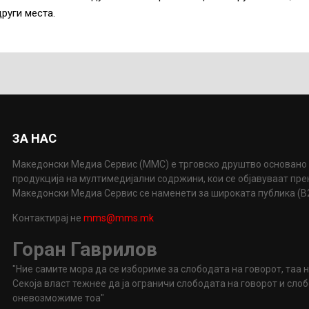
руги места.
ЗА НАС
Македонски Медиа Сервис (ММС) е трговско друштво основано 
продукција на мултимедијални содржини, кои се објавуваат пр
Македонски Медиа Сервис се наменети за широката публика (B2P
Контактирај не
mms@mms.mk
Горан Гаврилов
"Ние самите мора да се избориме за слободата на говорот, таа 
Секоја власт тежнее да ја ограничи слободата на говорот и сл
оневозможиме тоа"