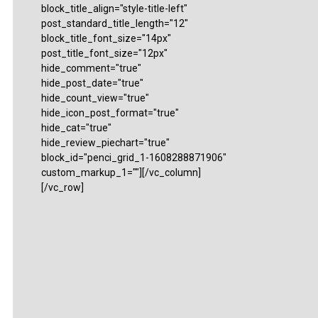
block_title_align="style-title-left"
post_standard_title_length="12"
block_title_font_size="14px"
post_title_font_size="12px"
hide_comment="true"
hide_post_date="true"
hide_count_view="true"
hide_icon_post_format="true"
hide_cat="true"
hide_review_piechart="true"
block_id="penci_grid_1-1608288871906"
custom_markup_1=""][/vc_column]
[/vc_row]