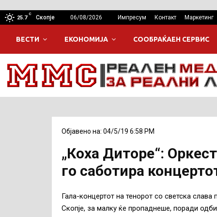
C
Скопје
06/08/2026
Импресум
Контакт
Маркетинг
25.7
ВЕСТИ
ЕКОНОМИЈА
СООБРАЌАЕН СЕРВИС
Објавено на: 04/5/19 6:58 PM
„Коха Диторе“: Оркес
го саботира концерто
Гала-концертот на тенорот со светска слава 
Скопје, за малку ќе пропаднеше, поради одб