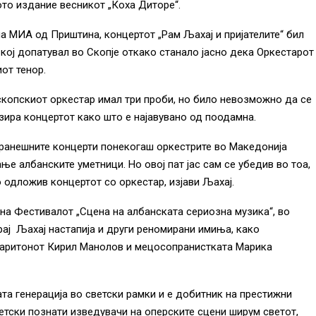
ото издание весникот „Коха Диторе“.
а МИА од Приштина, концертот „Рам Љахај и пријателите“ бил
 кој допатувал во Скопје откако станало јасно дека Оркестарот
от тенор.
скопскиот оркестар имал три проби, но било невозможно да се
зира концертот како што е најавувано од поодамна.
оранешните концерти понекогаш оркестрите во Македонија
ње албанските уметници. Но овој пат јас сам се убедив во тоа,
о одложив концертот со оркестар, изјави Љахај.
 на Фестивалот „Сцена на албанската сериозна музика“, во
рај Љахај настапија и други реномирани имиња, како
 баритонот Кирил Манолов и мецосопранистката Марика
ата генерација во светски рамки и е добитник на престижни
етски познати изведувачи на оперските сцени ширум светот,