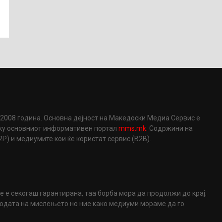
2008 година. Основна дејност на Македоски Медиа Сервис е
еку основниот информативен портал
mms.mk
. Содржини на
) и медиумите кои ќе користат сервис (B2B).
не е секогаш гарантирана, таа борба мора да продолжи до крај.
ободата на мислењето но ние како медиуми мораме да го