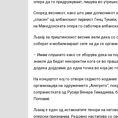
опера да го придружуваат, пишува во утрешн
Според весникот, како што јави дописникот н
„спасен“ од албанскиот пијанист Генц Тукиќи,
на Македонската опера го саботира албански
Љахај за приштинскиот весник вели дека со 
соберат и мобилизираат сите за да се органи
– Имам слушнато како се зборува дека на п
знаеле да бидат некоректни кога се во праша
додека дојдовме до една точка во која јас г
На концертот кој го отвори седмото издание
организација на здружението „Алегрето“, пок
сопранистката од Русија Венера Гимадиева,
Поповиќ.
Љахај е еден од истакнатите тенори на негов
оперски признанија. Редовно настапува со св