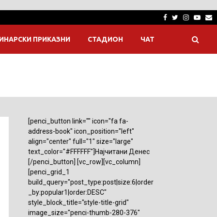
Facebook
Twitter
Instagra
Yout
E
ИНАРСКИ ПРИКАЗНИ
СТАДИОН
ЧАТ
[penci_button link="" icon="fa fa-
address-book" icon_position="left"
align="center" full="1" size="large"
text_color="#FFFFFF"]Најчитани Денес
[/penci_button] [vc_row][vc_column]
[penci_grid_1
build_query="post_type:post|size:6|order
_by:popular1|order:DESC"
style_block_title="style-title-grid"
image_size="penci-thumb-280-376"