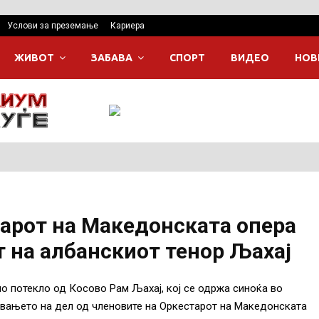
Услови за преземање
Кариера
ЖИВОТ
ЗАБАВА
СПОРТ
ВИДЕО
НОВ
тарот на Македонската опера
т на албанскиот тенор Љахај
по потекло од Косово Рам Љахај, кој се одржа синоќа во
ивањето на дел од членовите на Оркестарот на Македонската