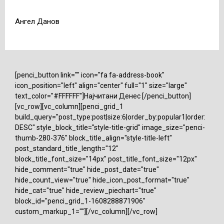
Ангел Данов
[penci_button link="" icon="fa fa-address-book"
icon_position="left" align="center" full="1" size="large"
text_color="#FFFFFF"]Најчитани Денес [/penci_button]
[vc_row][vc_column][penci_grid_1
build_query="post_type:post|size:6|order_by:popular1|order:
DESC" style_block_title="style-title-grid" image_size="penci-
thumb-280-376" block_title_align="style-title-left"
post_standard_title_length="12"
block_title_font_size="14px" post_title_font_size="12px"
hide_comment="true" hide_post_date="true"
hide_count_view="true" hide_icon_post_format="true"
hide_cat="true" hide_review_piechart="true"
block_id="penci_grid_1-1608288871906"
custom_markup_1=""][/vc_column][/vc_row]