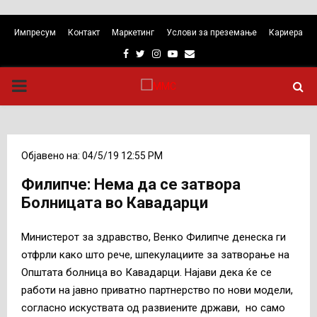
Импресум
Контакт
Маркетинг
Услови за преземање
Кариера
Facebook
Twitter
Instagram
Youtube
Email
PRIMARY
MENU
Објавено на: 04/5/19 12:55 PM
Филипче: Нема да се затвора
Болницата во Кавадарци
Министерот за здравство, Венко Филипче денеска ги
отфрли како што рече, шпекулациите за затворање на
Општата болница во Кавадарци. Најави дека ќе се
работи на јавно приватно партнерство по нови модели,
согласно искуствата од развиените држави, но само