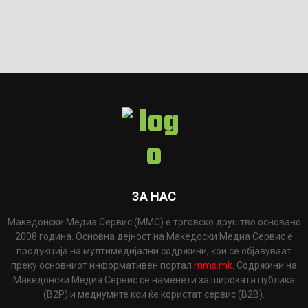
ЗА НАС
Македонски Медиа Сервис (ММС) е трговско друштво основано
2008 година. Основна дејност на Македоски Медиа Сервис е
продукција на мултимедијални содржини, кои се објавуваат
преку основниот информативен портал
mms.mk
. Содржини на
Македонски Медиа Сервис се наменети за широката публика
(B2P) и медиумите кои ќе користат сервис (B2B).