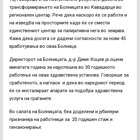
трансформирањето на Болницата во Кавадарци во
регионален центар. Рече дека наскоро ќе се работи и
на изведба на просториите каде ќе се смести
единствениот центар за палијативна нега во земјава.
Кажа дека досега се дадени согласности за нови 45
вработувања во оваа Болница.
Директорот на Болницата, д-р Диме Коцев ја оцени
минатата година за најуспешна во 30 годишното
работење на оваа здравствена установа. Говореше за
сработеното, а нагласи и дека во наредниот период
ќе се инсталираат апарати за подобра здравствена
услуга на граѓаните.
Во салата на Болницата, беа доделени и јубилејни
признанија на работници за 20 годишен стаж и
пензионирање.