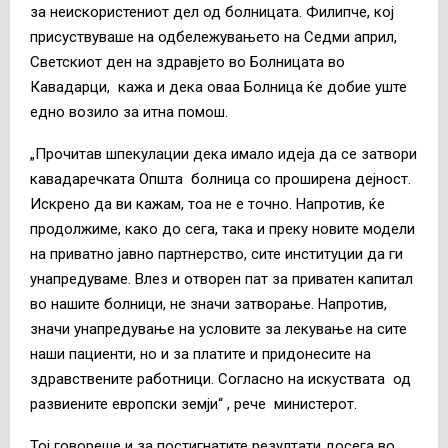
за неискористениот дел од болницата. Филипче, кој
присуствуваше на одбележувањето на Седми април,
Светскиот ден на здравјето во Болницата во
Кавадарци, кажа и дека оваа Болница ќе добие уште
едно возило за итна помош.
„Прочитав шпекулации дека имало идеја да се затвори
кавадаречката Општа болница со проширена дејност.
Искрено да ви кажам, тоа не е точно. Напротив, ќе
продолжиме, како до сега, така и преку новите модели
на приватно јавно партнерство, сите институции да ги
унапредуваме. Влез и отворен пат за приватен капитал
во нашите болници, не значи затворање. Напротив,
значи унапредување на условите за лекување на сите
наши пациенти, но и за платите и придонесите на
здравствените работници. Согласно на искуствата од
развиените европски земји“ , рече министерот.
Тој говореше и за постигнатите резултати досега во