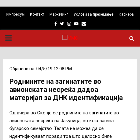
Импресум
Контакт
Маркетинг
Услови за преземање
Кариера
Facebook
Twitter
Instagram
Youtube
Email
PRIMARY
MENU
Објавено на: 04/5/19 12:08 PM
Роднините на загинатите во
авионската несреќа дадоа
материјал за ДНК идентификација
Од вчера во Скопје се роднините на загинатите во
авионската несреќа на Јакупица, во која загина
бугарско семејство. Телата не можеа да се
идентификуваат поради тоа што целосно биле