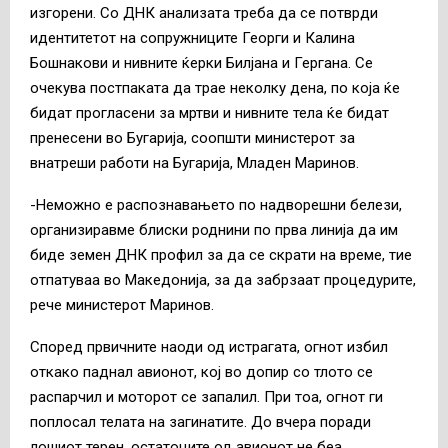
изгорени. Со ДНК анализата треба да се потврди
идентитетот на сопружниците Георги и Калина
Бошнакови и нивните ќерки Билјана и Гергана. Се
очекува постпаката да трае неколку дена, по која ќе
бидат прогласени за мртви и нивните тела ќе бидат
пренесени во Бугарија, соопшти министерот за
внатреши работи на Бугарија, Младен Маринов.
-Неможно е распознавањето по надворешни белези,
организиравме блиски роднини по прва линија да им
биде земен ДНК профил за да се скрати на време, тие
отпатуваа во Македонија, за да забрзаат процедурите,
рече министерот Маринов.
Според првичните наоди од истрагата, огнот избил
откако паднал авионот, кој во допир со тлото се
распарчил и моторот се запалил. При тоа, огнот ги
поплосал телата на загинатите. До вчера поради
лошиот терен, остатоците од авионот не беа