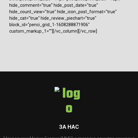
hide_comment="true" hide_post_date="true"
hide_count_view="true" hide_icon_post_format="true"
hide_cat="true" hide_review_piechart="true"
block_id="penci_grid_1-1608288871906"
custom_markup_1=""][/vc_column][/vc_row]
ЗА НАС