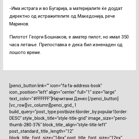
-Има истрага и во Бугарија, а материјалите ќе дојдат
директно од истражителите од Македонија, рече
Маринов.
Пилотот Георги Бошнаков, е аматер пилот, но имал 350
часа летање. Препоставка е дека бил изненаден од
лошото време.
[penci_button link="" icon="fa fa-address-book"
icon_position="left" align="center" full="1" size="large"
text_color="#FFFFFF"]Најчитани Денес [/penci_button]
[vc_row][vc_column][penci_grid_1
build_query="post_type:post|size:6|order_by:popular1|order:
DESC" style_block_title="style-title-grid" image_size="penci-
thumb-280-376" block_title_align="style-title-left"
post_standard_title_length="12"
block_title_font_size="14px" post_title_font_size="12px"