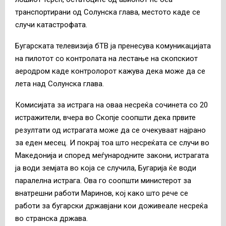
транспортирани од Солунска глава, местото каде се
случи катастрофата.
Бугарската телевизија бТВ ја пренесува комуникацијата
на пилотот со контролата на лестање на скопскиот
аеродром каде контролорот кажува дека може да се
лета над Солунска глава.
Комисијата за истрага на оваа несреќа сочинета со 20
истражители, вчера во Скопје соопшти дека првите
резултати од истрагата може да се очекуваат најрано
за еден месец. И покрај тоа што несреќата се случи во
Македонија и според меѓународните закони, истрагата
ја води земјата во која се случила, Бугарија ќе води
паралелна истрага. Ова го соопшти министерот за
внатрешни работи Маринов, кој како што рече се
работи за бугарски државјани кои доживеале несреќа
во странска држава.