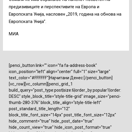
предизивиците и перспективите на Европа и
Европската Унија, насловен „2019, година на обнова на
Европската Унија”.
МИА
[penci_button link="" icon="fa fa-address-book"
icon_position="left" align="center" full="1" size="large"
text_color="#FFFFFF"]Најчитани Денес [/penci_button]
[vc_row][vc_column][penci_grid_1
build_query="post_type:post|size:6|order_by:popular1|order:
DESC" style_block_title="style-title-grid" image_size="penci-
thumb-280-376" block_title_align="style-title-left"
post_standard_title_length="12"
block_title_font_size="14px" post_title_font_size="12px"
hide_comment="true" hide_post_date="true"
hide_count_view="true" hide_icon_post_format="true"