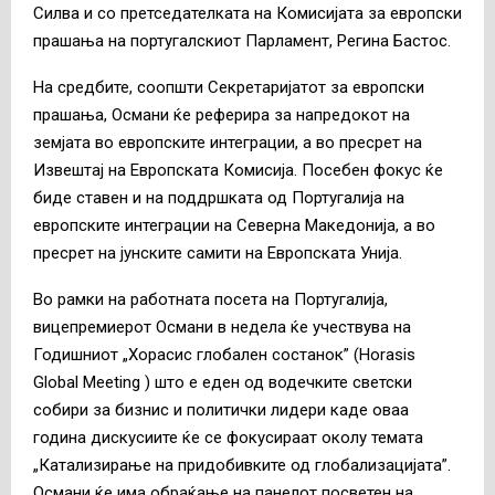
Силва и со претседателката на Комисијата за европски
прашања на португалскиот Парламент, Регина Бастос.
На средбите, соопшти Секретаријатот за европски
прашања, Османи ќе реферира за напредокот на
земјата во европските интеграции, а во пресрет на
Извештај на Европската Комисија. Посебен фокус ќе
биде ставен и на поддршката од Португалија на
европските интеграции на Северна Македонија, а во
пресрет на јунските самити на Европската Унија.
Во рамки на работната посета на Португалија,
вицепремиерот Османи в недела ќе учествува на
Годишниот „Хорасис глобален состанок” (Horasis
Global Meeting ) што е еден од водечките светски
собири за бизнис и политички лидери каде оваа
година дискусиите ќе се фокусираат околу темата
„Катализирање на придобивките од глобализацијата”.
Османи ќе има обраќање на панелот посветен на