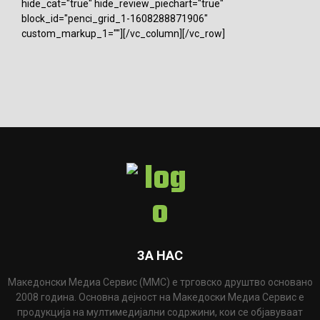
hide_cat="true" hide_review_piechart="true"
block_id="penci_grid_1-1608288871906"
custom_markup_1=""][/vc_column][/vc_row]
ЗА НАС
Македонски Медиа Сервис (ММС) е трговско друштво основано
2008 година. Основна дејност на Македоски Медиа Сервис е
продукција на мултимедијални содржини, кои се објавуваат