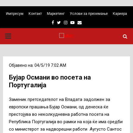
Импресум
Контакт
Маркетинг
Услови за преземање
Кариера
Facebook
Twitter
Instagram
Youtube
Email
PRIMARY
MENU
Објавено на: 04/5/19 7:02 AM
Бујар Османи во посета на
Португалија
Заменик претседателот на Владата задолжен за
европски прашања Бујар Османи, од денеска ќе
престојува во неколкудневна работна посета на
Република Португалија во рамки на која ќе има средби
со министерот за надворешни работи Аугусто Сантос