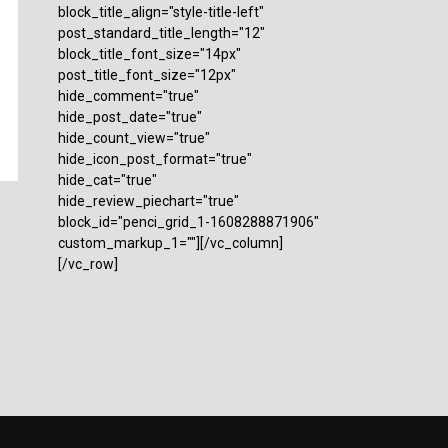
block_title_align="style-title-left"
post_standard_title_length="12"
block_title_font_size="14px"
post_title_font_size="12px"
hide_comment="true"
hide_post_date="true"
hide_count_view="true"
hide_icon_post_format="true"
hide_cat="true"
hide_review_piechart="true"
block_id="penci_grid_1-1608288871906"
custom_markup_1=""][/vc_column]
[/vc_row]