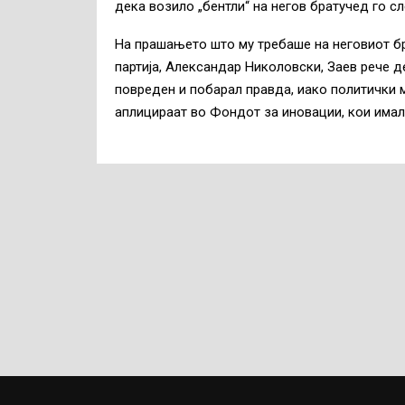
дека возило „бентли“ на негов братучед го 
На прашањето што му требаше на неговиот бр
партија, Александар Николовски, Заев рече д
повреден и побарал правда, иако политички м
аплицираат во Фондот за иновации, кои имал