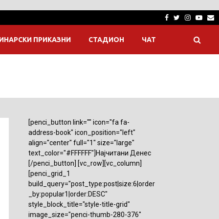
Facebook
Twitter
Instagra
Yout
E
ИНАРСКИ ПРИКАЗНИ
СТАДИОН
ЧАТ
[penci_button link="" icon="fa fa-
address-book" icon_position="left"
align="center" full="1" size="large"
text_color="#FFFFFF"]Најчитани Денес
[/penci_button] [vc_row][vc_column]
[penci_grid_1
build_query="post_type:post|size:6|order
_by:popular1|order:DESC"
style_block_title="style-title-grid"
image_size="penci-thumb-280-376"