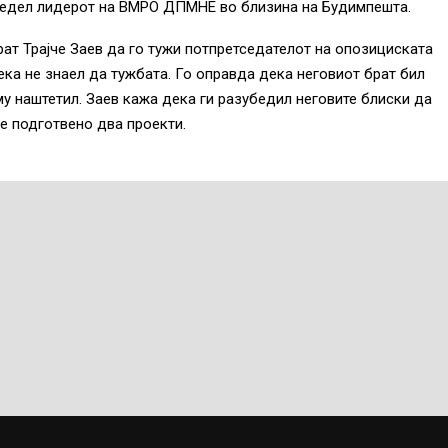
следел лидерот на ВМРО ДПМНЕ во близина на Будимпешта.
ат Трајче Заев да го тужи потпретседателот на опозициската
ека не знаел да тужбата. Го оправда дека неговиот брат бил
у наштетил. Заев кажа дека ги разубедил неговите блиски да
е подготвено два проекти.