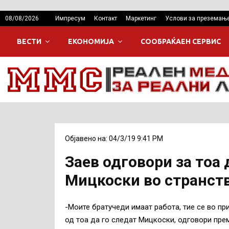
08/08/2026
Импресум
Контакт
Маркетинг
Услови за преземањ
ВЕСТИ
ЕКОНОМИЈА
СООБРАЌАЕН СЕРВИС
Објавено на: 04/3/19 9:41 PM
Заев одговори за тоа
Мицкоски во странст
-Моите братучеди имаат работа, тие се во пр
од тоа да го следат Мицкоски, одговори пре