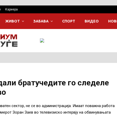
е
Кариера
ЖИВОТ
ЗАБАВА
СПОРТ
ВИДЕО
НОВ
 дали братучедите го следеле
во
иватен сектор, не се во администрација. Имаат поважна работа
миерот Зоран Заев во телевизиско интервју на обвинувањата