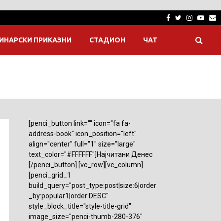
Facebook
Twitter
Instagra
Yout
E
ИНАРСКИ ПРИКАЗНИ
СТАДИОН
ЧАТ
[penci_button link="" icon="fa fa-
address-book" icon_position="left"
align="center" full="1" size="large"
text_color="#FFFFFF"]Најчитани Денес
[/penci_button] [vc_row][vc_column]
[penci_grid_1
build_query="post_type:post|size:6|order
_by:popular1|order:DESC"
style_block_title="style-title-grid"
image_size="penci-thumb-280-376"