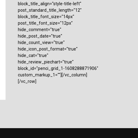
block_title_align="style-title-left"
post_standard_title_length="12"
block_title_font_size="14px"
post_title_font_size="12px"
hide_comment="true"
hide_post_date="true"
hide_count_view="true"
hide_icon_post_format="true"
hide_cat="true"
hide_review_piechart="true"
block_id="penci_grid_1-1608288871906"
custom_markup_1=""][/vc_column]
[/vc_row]