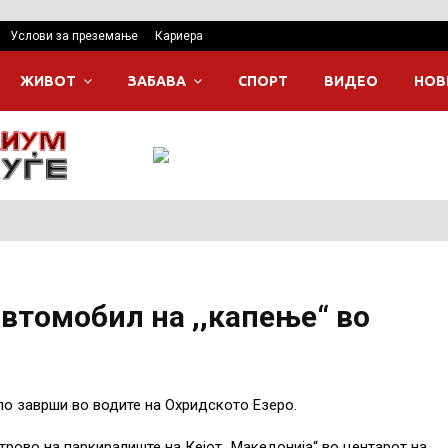
Услови за преземање
Кариера
ЖИВОТ
ЗАБАВА
СПОРТ
ВИДЕО
НОВ
автомобил на ,,капење“ во
о заврши во водите на Охридското Езеро.
утрово на паркиралиште на Кејот „Македонија“ во центарот на