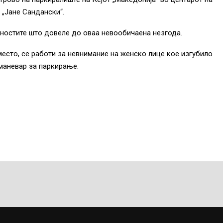
 „Јане Сандански“.
ностите што довеле до оваа невообичаена незгода.
есто, се работи за невнимание на женско лице кое изгубило
маневар за паркирање.