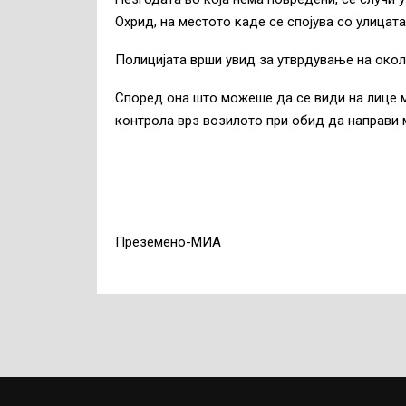
Охрид, на местото каде се спојува со улицата
Полицијата врши увид за утврдување на окол
Според она што можеше да се види на лице м
контрола врз возилото при обид да направи 
Преземено-МИА