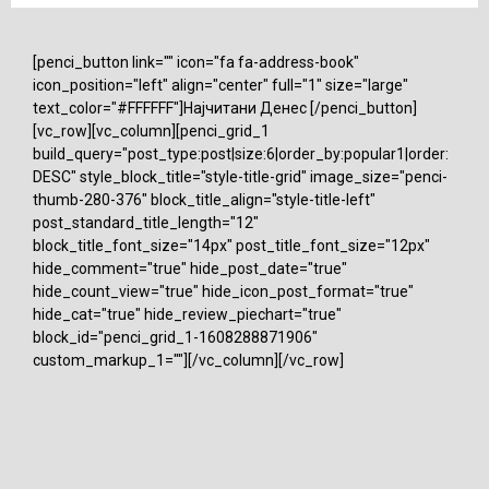
[penci_button link="" icon="fa fa-address-book"
icon_position="left" align="center" full="1" size="large"
text_color="#FFFFFF"]Најчитани Денес [/penci_button]
[vc_row][vc_column][penci_grid_1
build_query="post_type:post|size:6|order_by:popular1|order:
DESC" style_block_title="style-title-grid" image_size="penci-
thumb-280-376" block_title_align="style-title-left"
post_standard_title_length="12"
block_title_font_size="14px" post_title_font_size="12px"
hide_comment="true" hide_post_date="true"
hide_count_view="true" hide_icon_post_format="true"
hide_cat="true" hide_review_piechart="true"
block_id="penci_grid_1-1608288871906"
custom_markup_1=""][/vc_column][/vc_row]