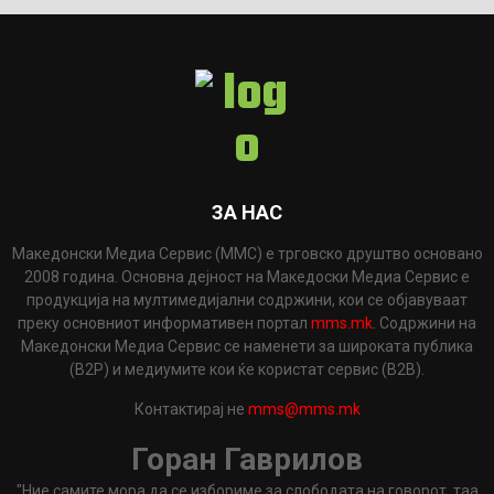
ЗА НАС
Македонски Медиа Сервис (ММС) е трговско друштво основано
2008 година. Основна дејност на Македоски Медиа Сервис е
продукција на мултимедијални содржини, кои се објавуваат
преку основниот информативен портал
mms.mk
. Содржини на
Македонски Медиа Сервис се наменети за широката публика
(B2P) и медиумите кои ќе користат сервис (B2B).
Контактирај не
mms@mms.mk
Горан Гаврилов
"Ние самите мора да се избориме за слободата на говорот, таа