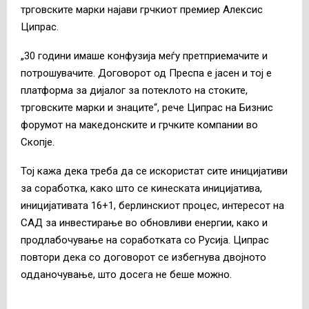
трговските марки најави грчкиот премиер Алексис
Ципрас.
„30 години имаше конфузија меѓу претприемачите и
потрошувачите. Договорот од Преспа е јасен и тој е
платформа за дијалог за потеклото на стоките,
трговските марки и знаците“, рече Ципрас на Бизнис
форумот на македонските и грчките компании во
Скопје.
Тој кажа дека треба да се искористат сите иницијативи
за соработка, како што се кинеската иницијатива,
иницијативата 16+1, берлинскиот процес, интересот на
САД за инвестирање во обновливи енергии, како и
продлабочување на соработката со Русија. Ципрас
повтори дека со договорот се избегнува двојното
одданочување, што досега не беше можно.