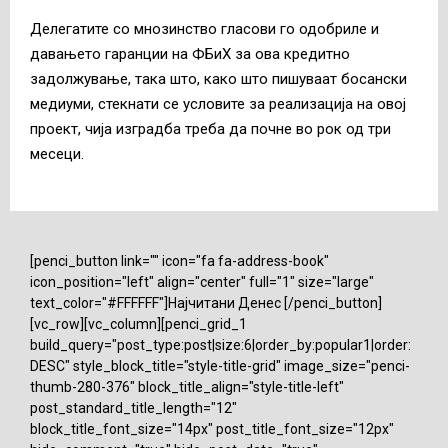
Делегатите со мнозинство гласови го одобриле и
давањето гаранции на ФБиХ за ова кредитно
задолжување, така што, како што пишуваат босански
медиуми, стекнати се условите за реализација на овој
проект, чија изградба треба да почне во рок од три
месеци.
[penci_button link="" icon="fa fa-address-book"
icon_position="left" align="center" full="1" size="large"
text_color="#FFFFFF"]Најчитани Денес [/penci_button]
[vc_row][vc_column][penci_grid_1
build_query="post_type:post|size:6|order_by:popular1|order:
DESC" style_block_title="style-title-grid" image_size="penci-
thumb-280-376" block_title_align="style-title-left"
post_standard_title_length="12"
block_title_font_size="14px" post_title_font_size="12px"