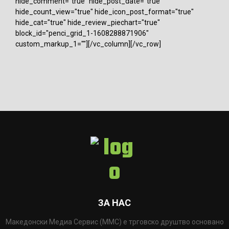
hide_comment="true" hide_post_date="true"
hide_count_view="true" hide_icon_post_format="true"
hide_cat="true" hide_review_piechart="true"
block_id="penci_grid_1-1608288871906"
custom_markup_1=""][/vc_column][/vc_row]
ЗА НАС
Македонски Медиа Сервис (ММС) е трговско друштво основано