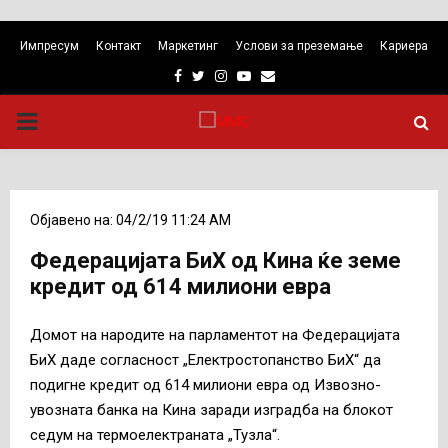
Импресум
Контакт
Маркетинг
Услови за преземање
Кариера
Facebook
Twitter
Instagram
Youtube
Email
PRIMARY
MENU
Објавено на: 04/2/19 11:24 AM
Федерацијата БиХ од Кина ќе земе
кредит од 614 милиони евра
Домот на народите на парламентот на Федерацијата
БиХ даде согласност „Електростопанство БиХ“ да
подигне кредит од 614 милиони евра од Извозно-
увозната банка на Кина заради изградба на блокот
седум на термоелектраната „Тузла“.